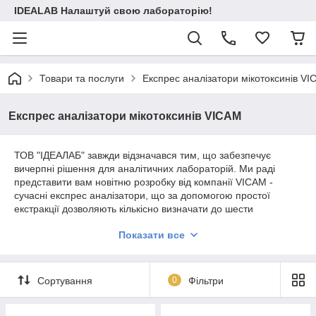
IDEALAB Налаштуй свою лабораторію!
Товари та послуги
Експрес аналізатори мікотоксинів V
Експрес аналізатори мікотоксинів VICAM
ТОВ "ІДЕАЛАБ" завжди відзначався тим, що забезпечує
вичерпні рішення для аналітичних лабораторій. Ми раді
представити вам новітню розробку від компанії VICAM -
сучасні експрес аналізатори, що за допомогою простої
екстракції дозволяють кількісно визначати до шести
мікотоксинів за 10 хв. Ця технологія ідеально підходить
Показати все
переробникам зерна, оскільки дуже проста у виконанні та
може бути використана як в лабораторії, так і у польових
умовах.
Сортування
0
Фільтри