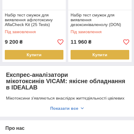
Набір тест смужок для
Набір тест смужок для
виявлення афлотоксину
виявлення
AflaCheck Kit (25 Tests)
дезоксиніваленолу (DON)
DONCheck Kit (25 Tests)
Під замовлення
Під замовлення
9 200
11 960
₴
₴
Купити
Купити
Експрес-аналізатори
мікотоксинів VICAM: якісне обладнання
в IDEALAB
Мікотоксини з'являються внаслідок життєдіяльності цвілевих
грибів і є надзвичайно токсичними для здоров'я людей та
Показати все
тварин. Вони досить поширені в нашому навколишньому
середовищі і можуть викликати рак, послаблювати імунітет,
уражати нирки, печінку, ЦНС та кровоносну систему,
ШКТ. Крім цього, мікотоксини часто є причиною захворювань
Про нас
крові, септичної ангіни, дерматиту, порушень гормонального