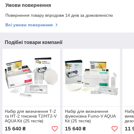
Умови повернення
Повернення товару впродовж 14 днів за домовленістю
Всі умови повернення
Подібні товари компанії
Набір для визначення Т-2
Набір для визначення
Набі
та НТ-2 токсинів T2/HT2-V
фумонізіна Fumo-V AQUA
вия
AQUA Kit (25 тестів)
Kit (25 тестів)
дезо
DONC
15 640
15 640
11 
₴
₴