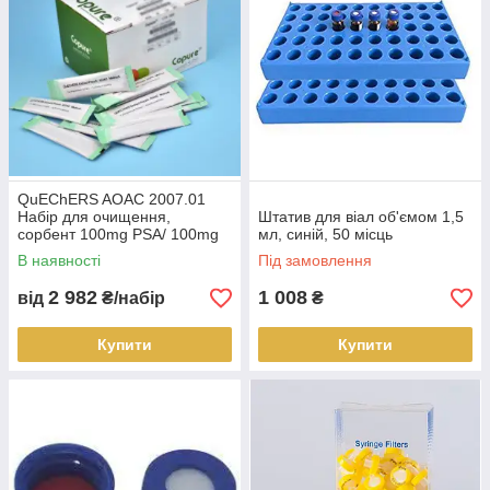
QuEChERS AOAC 2007.01
Набір для очищення,
Штатив для віал об'ємом 1,5
сорбент 100mg PSA/ 100mg
мл, синій, 50 місць
C18/ 300mg MgSO4, пробірка
В наявності
Під замовлення
15 мл, уп. 50 шт
2 982
1 008
від
₴/набір
₴
Купити
Купити