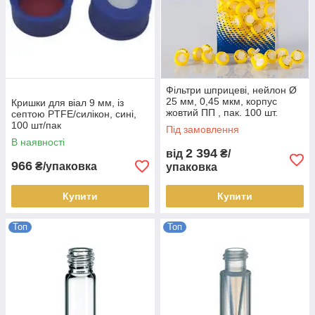
Фільтри шприцеві, нейлон Ø
25 мм, 0,45 мкм, корпус
Кришки для віал 9 мм, із
жовтий ПП , пак. 100 шт.
септою PTFE/силікон, сині,
100 шт/пак
Під замовлення
В наявності
2 394
від
₴/
966
₴/упаковка
упаковка
Купити
Купити
Топ
Топ