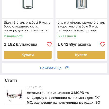
Віали 1,5 мл, різьбові 9 мм, з
Віали з мікровставкою 0,3 мл,
борсиликатного скла,
з короткою різьбою 9 мм,
прозорі, для автосамплера
поліпропіленові, прозорі,
ГХ або РХ, 32*11.6 мм, 100
32*11.6 мм, 100 шт/пак
В наявності
В наявності
шт/пак
1 182
1 642
₴/упаковка
₴/упаковка
Купити
Купити
Показати ще
Статті
07.12.2021
Автоматичне визначення 3-MCPD та
гліцидолу в рослинних оліях методом ГХ/
МС, засноване на популярних методах ISO
18363-1, AOCS Cd 29c-13 та DGF C-VI 18 (10)