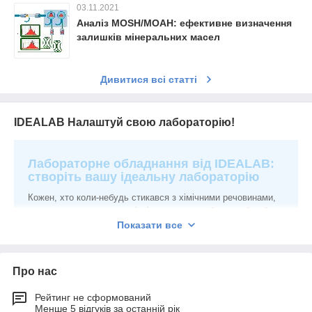
03.11.2021
Аналіз MOSH/MOAH: ефективне визначення
залишків мінеральних масел
Дивитися всі статті
IDEALAB Налаштуй свою лабораторію!
Лабораторне обладнання від IDEALAB:
створіть вашу ідеальну лабораторію
Кожен, хто коли-небудь стикався з хімічними речовинами,
знає, як важливо мати якісні прилади для безпечної роботи
з ними. Щоб забезпечити кожну лабораторію, велику чи
Показати все
маленьку, хорошим і по-справжньому надійним
обладнанням, був створений інтернет-магазин IDEALAB.
Наша компанія – це втілення найвищої якості,
Про нас
оперативності та високій кваліфікованості. Ми покликані
задовольнити будь-які потреби сучасних лабораторій, і для
Рейтинг не сформований
цього навіть надаємо послуги з розробки аналітичних
Менше 5 відгуків за останній рік