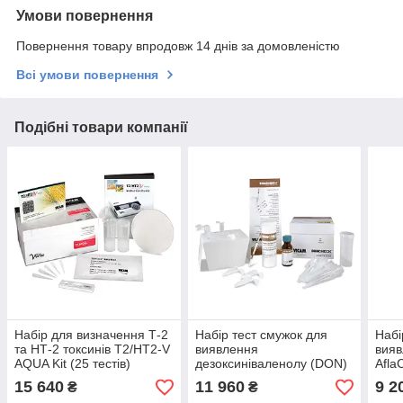
Умови повернення
Повернення товару впродовж 14 днів за домовленістю
Всі умови повернення
Подібні товари компанії
Набір для визначення Т-2
Набір тест смужок для
Набі
та НТ-2 токсинів T2/HT2-V
виявлення
вияв
AQUA Kit (25 тестів)
дезоксиніваленолу (DON)
Afla
DONCheck Kit (25 Tests)
15 640
11 960
9 2
₴
₴