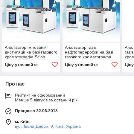
Аналізатор імітованій
Аналізатор газів
Анал
дистиляції на базі газового
нафтопереробки на базі
газі
хроматографа Scion
газового хроматографа
хром
Instruments
Scion Instruments
Inst
Ціну уточнюйте
Ціну уточнюйте
Цін
Про нас
Рейтинг не сформований
Менше 5 відгуків за останній рік
Працює з 22.06.2018
м. Київ
вул. Івана Дзюби, 9, Київ, Україна