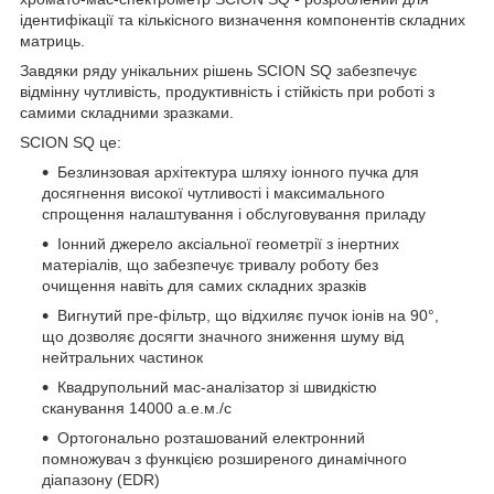
ідентифікації та кількісного визначення компонентів складних
матриць.
Завдяки ряду унікальних рішень SCION SQ забезпечує
відмінну чутливість, продуктивність і стійкість при роботі з
самими складними зразками.
SCION SQ це:
Безлинзовая архітектура шляху іонного пучка для
досягнення високої чутливості і максимального
спрощення налаштування і обслуговування приладу
Іонний джерело аксіальної геометрії з інертних
матеріалів, що забезпечує тривалу роботу без
очищення навіть для самих складних зразків
Вигнутий пре-фільтр, що відхиляє пучок іонів на 90°,
що дозволяє досягти значного зниження шуму від
нейтральних частинок
Квадрупольний мас-аналізатор зі швидкістю
сканування 14000 а.е.м./с
Ортогонально розташований електронний
помножувач з функцією розширеного динамічного
діапазону (EDR)