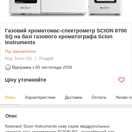
Газовий хроматомас-спектрометр SCION 8700
SQ на базі газового хроматографа Scion
Instruments
Під замовлення
Код: Scion SQ
Роздріб
Відправка з
05 листопада 2026
Ціну уточнюйте
Опис
Характеристики
Доставка
Оплата
Умови п
Опис
Компанії Scion Instruments нову серію квадрупольных
хромато-мас-спектрометр SCION SQ - розроблений для