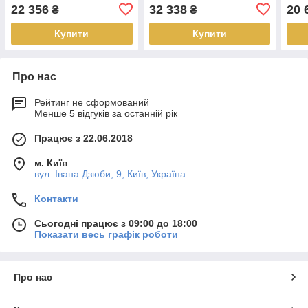
товщина плівки
товщина плівки
товщ
22 356
32 338
20 
₴
₴
Купити
Купити
Про нас
Рейтинг не сформований
Менше 5 відгуків за останній рік
Працює з 22.06.2018
м. Київ
вул. Івана Дзюби, 9, Київ, Україна
Контакти
Сьогодні працює з 09:00 до 18:00
Показати весь графік роботи
Про нас