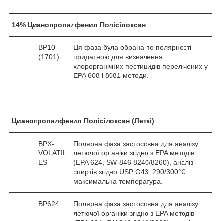
14% Цианопропилфенил Полісілоксан
BP10
Ця фаза була обрана по полярності
(1701)
придатною для визначення
хлорорганічних пестицидів перелічених у
EPA 608 і 8081 методи.
Цианопропилфенил Полісілоксан (Леткі)
BPX-
Полярна фаза застосовна для аналізу
VOLATIL
летючої органіки згідно з EPA методів
ES
(EPA 624, SW-846 8240/8260), аналіз
спиртів згідно USP G43. 290/300°C
максимальна температура.
BP624
Полярна фаза застосовна для аналізу
летючої органіки згідно з EPA методів