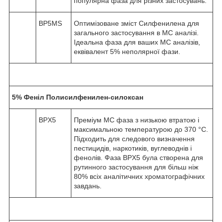
популярна фаза для різних застосувань.
BP5MS
Оптимізоване зміст Силфенилена для
загального застосування в МС аналізі.
Ідеальна фаза для ваших МС аналізів,
еквівалент 5% неполярної фази.
5% Феніл Полисилфенилен-силоксан
BPX5
Преміум МС фаза з низькою втратою і
максимальною температурою до 370 °С.
Підходить для следового визначення
пестицидів, наркотиків, вуглеводнів і
фенолів. Фаза BPX5 була створена для
рутинного застосування для більш ніж
80% всіх аналітичних хроматографічних
завдань.