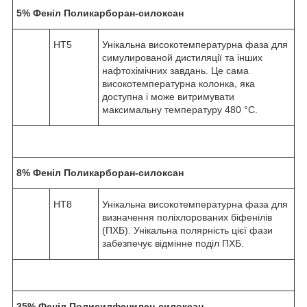
5% Феніл Поликарборан-силоксан
HT5
Унікальна високотемпературна фаза для
симулированой дистиляції та інших
нафтохімічних завдань. Це сама
високотемпературна колонка, яка
доступна і може витримувати
максимальну температуру 480 °С.
8% Феніл Поликарборан-силоксан
HT8
Унікальна високотемпературна фаза для
визначення поліхлорованих біфенілів
(ПХБ). Унікальна полярність цієї фази
забезпечує відмінне поділ ПХБ.
35% Феніл Полисилфенилен-силоксан