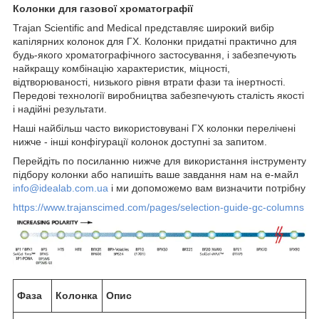
Колонки
для
газової
хроматографії
Trajan Scientific and Medical представляє широкий вибір
капілярних колонок для ГХ. Колонки придатні практично для
будь-якого хроматографічного застосування, і забезпечують
найкращу комбінацію характеристик, міцності,
відтворюваності, низького рівня втрати фази та інертності.
Передові технології виробництва забезпечують сталість якості
і надійні результати.
Наші найбільш часто використовувані ГХ колонки перелічені
нижче - інші конфігурації колонок доступні за запитом.
Перейдіть по посиланню нижче для використання інструменту
підбору колонки або напишіть ваше завдання нам на е-майл
info@idealab.com.ua
і ми допоможемо вам визначити потрібну
https://www.trajanscimed.com/pages/selection-guide-gc-columns
Фаза
Колонка
Опис