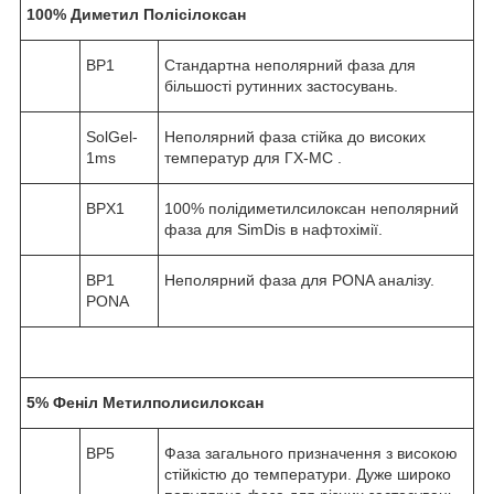
100% Диметил Полісілоксан
BP1
Стандартна неполярний фаза для
більшості рутинних застосувань.
SolGel-
Неполярний фаза стійка до високих
1ms
температур для ГХ-МС .
BPX1
100% полідиметилсилоксан неполярний
фаза для SimDis в нафтохімії.
BP1
Неполярний фаза для PONA аналізу.
PONA
5% Феніл Метилполисилоксан
BP5
Фаза загального призначення з високою
стійкістю до температури. Дуже широко