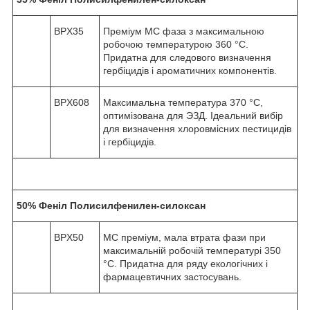
BPX35
Преміум МС фаза з максимальною
робочою температурою 360 °С.
Придатна для следового визначення
гербіцидів і ароматичних компонентів.
BPX608
Максимальна температура 370 °С,
оптимізована для ЭЗД. Ідеальний вибір
для визначення хлоровмісних пестицидів
і гербіцидів.
50% Феніл Полисилфенилен-силоксан
BPX50
МС преміум, мала втрата фази при
максимальній робочій температурі 350
°С. Придатна для ряду екологічних і
фармацевтичних застосувань.