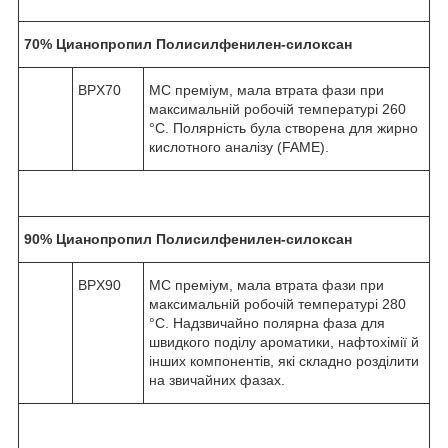
70% Цианопропил Полисилфенилен-силоксан
BPX70
МС преміум, мала втрата фази при
максимальній робочій температурі 260
°С. Полярність була створена для жирно
кислотного аналізу (FAME).
90% Цианопропил Полисилфенилен-силоксан
BPX90
МС преміум, мала втрата фази при
максимальній робочій температурі 280
°С. Надзвичайно полярна фаза для
швидкого поділу ароматики, нафтохімії й
інших компонентів, які складно розділити
на звичайних фазах.