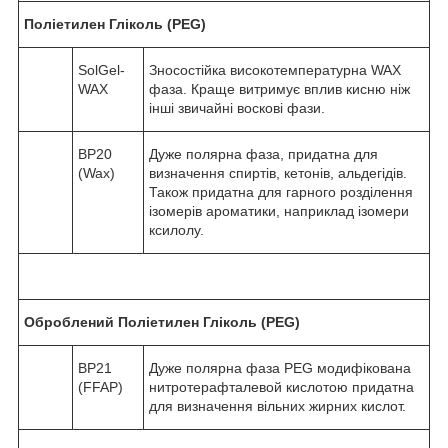
Поліетилен Гліколь (PEG)
SolGel-
Зносостійка високотемпературна WAX
WAX
фаза. Краще витримує вплив кисню ніж
інші звичайні воскові фази.
BP20
Дуже полярна фаза, придатна для
(Wax)
визначення спиртів, кетонів, альдегідів.
Також придатна для гарного розділення
ізомерів ароматики, наприклад ізомери
ксилолу.
Оброблений Поліетилен Гліколь (PEG)
BP21
Дуже полярна фаза PEG модифікована
(FFAP)
нитротерафталевой кислотою придатна
для визначення вільних жирних кислот.