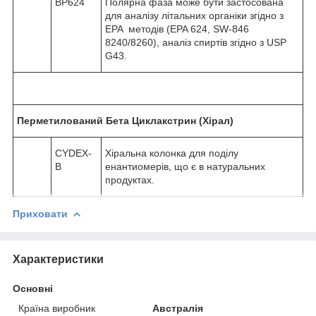
BP624
Полярна фаза може бути застосована
для аналізу літальних органіки згідно з
EPA методів (EPA 624, SW-846
8240/8260), аналіз спиртів згідно з USP
G43.
Перметилований Бета Циклакстрин (Хірал)
CYDEX-
Хіральна колонка для поділу
B
енантиомерів, що є в натуральних
продуктах.
Приховати
Характеристики
Основні
Країна виробник
Австралія