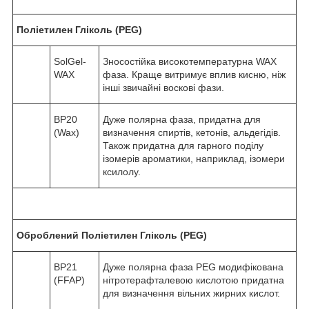
Поліетилен Гліколь (PEG)
SolGel-
Зносостійка високотемпературна WAX
WAX
фаза. Краще витримує вплив кисню, ніж
інші звичайні воскові фази.
BP20
Дуже полярна фаза, придатна для
(Wax)
визначення спиртів, кетонів, альдегідів.
Також придатна для гарного поділу
ізомерів ароматики, наприклад, ізомери
ксилолу.
Оброблений Поліетилен Гліколь (PEG)
BP21
Дуже полярна фаза PEG модифікована
(FFAP)
нітротерафталевою кислотою придатна
для визначення вільних жирних кислот.