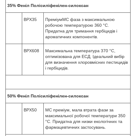
35% Феніл Полісиліфенілен-силоксан
BPX35
ПреміумМС фаза з максимальною
робочою температурою 360 °C.
Придатна для тримання гербіцидів і
ароматичних компонентів.
BPX608
Максимальна температура 370 °C,
оптимізована для ЕСД. Ідеальний вибір
для визначення хлоровмісних пестицидів
і гербіцидів.
50% Феніл Полісиліфенілен-силоксан
BPX50
МС преміум, мала втрата фази за
максимальної робочої температури 350
°C. Придатна для низки екологічних та
фармацевтичних застосувань.