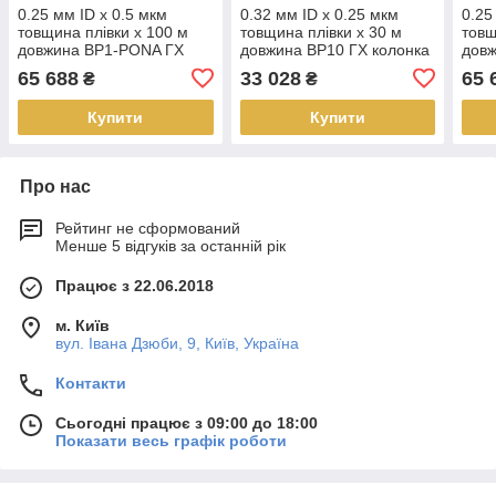
0.25 мм ID x 0.5 мкм
0.32 мм ID x 0.25 мкм
0.25
товщина плівки x 100 м
товщина плівки x 30 м
товщ
довжина BP1-PONA ГХ
довжина BP10 ГХ колонка
дов
колонка капілярна
капілярна
коло
65 688
33 028
65 
₴
₴
Купити
Купити
Про нас
Рейтинг не сформований
Менше 5 відгуків за останній рік
Працює з 22.06.2018
м. Київ
вул. Івана Дзюби, 9, Київ, Україна
Контакти
Сьогодні працює з 09:00 до 18:00
Показати весь графік роботи