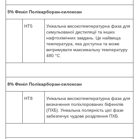
5% Феніл Полікарборан-силоксан
HT5
Унікальна високотемпературна фаза для
симульованої дистиляції та інших
нафтохімічних завдань. Це найвища
температура, яка доступна та може
витримувати максимальну температуру
480 °C.
8% Феніл Полікарборан-силоксан
HT8
Унікальна високотемпературна фаза для
визначення поліхлорованих біфенілів
(ПХБ). Унікальна полярність цієї фази
забезпечує чудове розділення ПХБ.