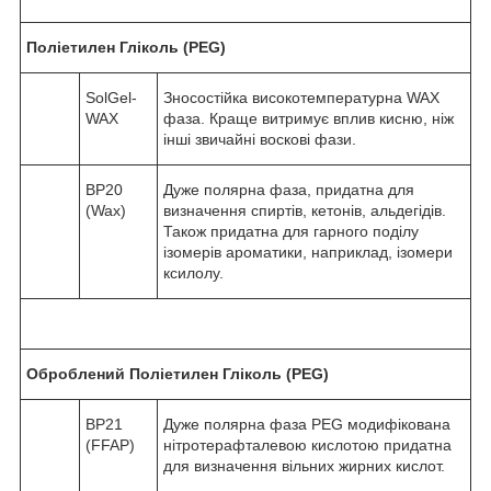
Поліетилен Гліколь (PEG)
SolGel-
Зносостійка високотемпературна WAX
WAX
фаза. Краще витримує вплив кисню, ніж
інші звичайні воскові фази.
BP20
Дуже полярна фаза, придатна для
(Wax)
визначення спиртів, кетонів, альдегідів.
Також придатна для гарного поділу
ізомерів ароматики, наприклад, ізомери
ксилолу.
Оброблений Поліетилен Гліколь (PEG)
BP21
Дуже полярна фаза PEG модифікована
(FFAP)
нітротерафталевою кислотою придатна
для визначення вільних жирних кислот.