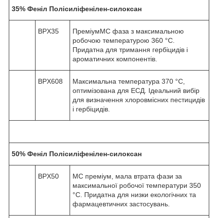
35% Феніл Полісиліфенілен-силоксан
BPX35
ПреміумМС фаза з максимальною
робочою температурою 360 °C.
Придатна для тримання гербіцидів і
ароматичних компонентів.
BPX608
Максимальна температура 370 °C,
оптимізована для ЕСД. Ідеальний вибір
для визначення хлоровмісних пестицидів
і гербіцидів.
50% Феніл Полісиліфенілен-силоксан
BPX50
МС преміум, мала втрата фази за
максимальної робочої температури 350
°C. Придатна для низки екологічних та
фармацевтичних застосувань.