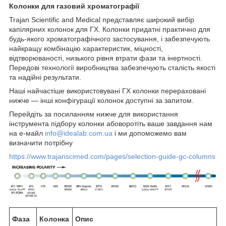
Колонки
для
газовий
хроматографії
Trajan Scientific and Medical представляє широкий вибір
капілярних колонок для ГХ. Колонки придатні практично для
будь-якого хроматографічного застосування, і забезпечують
найкращу комбінацію характеристик, міцності,
відтворюваності, низького рівня втрати фази та інертності.
Передові технології виробництва забезпечують сталість якості
та надійні результати.
Наші найчастіше використовувані ГХ колонки перераховані
нижче — інші конфігурації колонок доступні за запитом.
Перейдіть за посиланням нижче для використання
інструмента підбору колонки абоворотіть ваше завдання нам
на е-майл
info@idealab.com.ua
і ми допоможемо вам
визначити потрібну
https://www.trajanscimed.com/pages/selection-guide-gc-columns
Фаза
Колонка
Опис