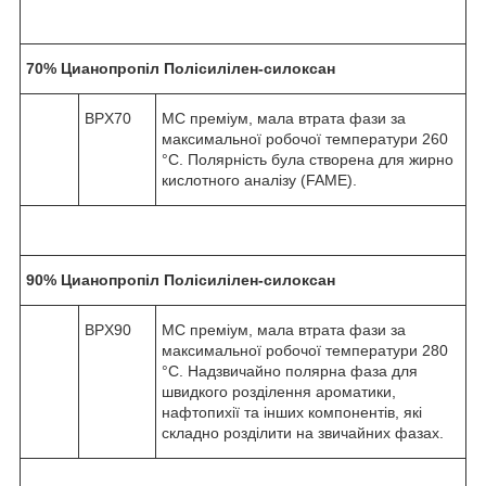
70% Цианопропіл Полісилілен-силоксан
BPX70
МС преміум, мала втрата фази за
максимальної робочої температури 260
°C. Полярність була створена для жирно
кислотного аналізу (FAME).
90% Цианопропіл Полісилілен-силоксан
BPX90
МС преміум, мала втрата фази за
максимальної робочої температури 280
°C. Надзвичайно полярна фаза для
швидкого розділення ароматики,
нафтопихії та інших компонентів, які
складно розділити на звичайних фазах.