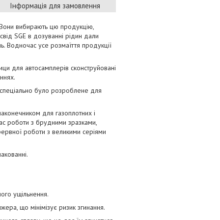
Інформація для замовлення
 Вони вибирають цю продукцію,
освід SGE в дозуванні рідин дали
нь. Водночас усе розмаїття продукції
ци для автосамплерів сконструйовані
ннях.
ки спеціально було розроблене для
наконечником для газоплотних і
ас роботи з брудними зразками,
рервної роботи з великими серіями
акованні.
ого ущільнення.
жера, що мінімізує ризик згинання.