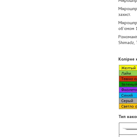
Мікрошпри
Мікрошпр
захист.
Мікрошпри
об'ємом 1
Різномані
Shimadz, T
Колірне 
Тип нако