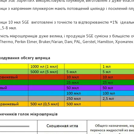
ци SGE SuperfleX використовують плунжери, виготовлені з дуже еластич
ици з напрямним плунжером мають потовщений циліндр і посилений пл
ци 10 мкл SGE виготовлені з точністю та відтворюваністю ±1% ідеаль
,5-8 мкл.
тність мікрошпринців дуже велика, і продукція SGE сумісна з більшістю о
hermo, Perkin Elmer, Bruker/Varian, Dani, PAL, Gerstel, Hamilton, Хроматек 
кодування обсягу шприца
нечників голок мікрошприців