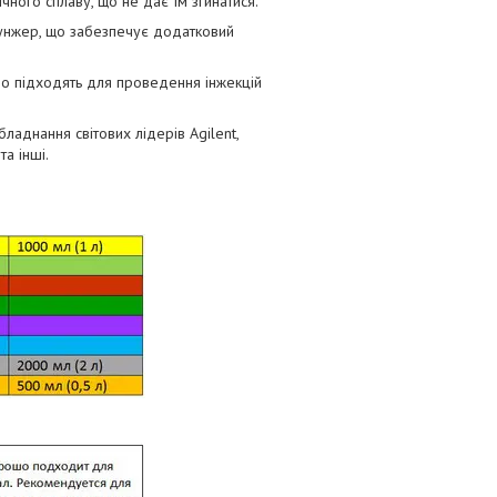
ного сплаву, що не дає їм згинатися.
унжер, що забезпечує додатковий
но підходять для проведення інжекцій
бладнання світових лідерів Agilent,
та інші.