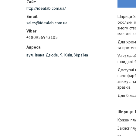
http://idealab.com.ua/
Шприци SG
оскільки 
sales@idealab.com.ua
змогу ств
має дві з
+380956943105
Для хрома
та протес
вул. Івана Дзюби, 9, Київ, Україна
Унікальни
швидкої б
Доступні 
парофарбо
знижує ча
зразків.
Для більш
Шприци 
Кожен плу
Захист пл