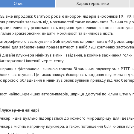
Опис
Характеристики
E вже впродовж багатьох років є вибором лідерів виробників ГХ і РХ.
їхня репутація залежить від можливостей таких компонентів. Знання та д
орити величезну різноманітність шприців для великої кількості застосува
агальні характеристики: видатні можливості та виняткова якість.
тографічного застосування SGE виробляє шприци понад 40 років, шпри
товані для забезпечення працездатності в найбільш критичних застосува
й дизайн плунжера мінімізує вигин і заїдання, а конічне закінчення гол
агаторазової інжекції через септу.
шприци з фіксованою і знімною голкою. Зі замінним плунжером з PTFE 
вих застосувань. Це також знижує ймовірність заїдання плунжера під ч
с простою обладнання й мінімізує ризик зупинки приладу під час безпе
ості найпоширеніших автосамплерів, шприци доступні по кілька штук у п
Плунжер-в-циліндрі
нжер індивідуально підбирається до кожного мікрошприцу для ідеальн
унжера містить напрямну плунжера, а також потовщення біля кнопки плун