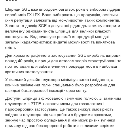
Шприци SGE вже впродовж багатьох років є вибором лідерів
виробників ГХ і РХ. Вони вибирають цю продукцію, оскільки
їхня репутація залежить від можливостей таких компонентів.
Знання та досвід SGE в дозуванні рідин дали змогу створити
величезну різноманітність шприців для великої кількості
застосувань. Водночас усе розмаїття продукції має дві
загальні характеристики: видатні можливості та виняткова
якість.
Для хроматографічного застосування SGE виробляє шприци
понад 40 років, шприци для автосамплерів сконструйовані та
протестовані для забезпечення працездатності в найбільш
критичних застосуваннях.
Унікальний дизайн плунжера мінімізує вигин і заїдання, а
конічне закінчення голки спеціально було розроблене для
швидкої багаторазової інжекції через септу.
Доступні шприци з фіксованою і знімною голкою. Зі замінним
плунжером з PTFE наконечником для газоплотних і
парофарбових застосувань. Це також знижує ймовірність
заїдання плунжера під час роботи з брудними зразками,
знижує час простою обладнання й мінімізує ризик зупинки
приладу під час безперервної роботи з великими серіями