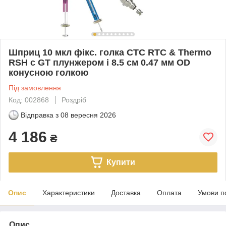
Шприц 10 мкл фікс. голка CTC RTC & Thermo
RSH c GT плунжером і 8.5 см 0.47 мм OD
конусною голкою
Під замовлення
Код: 002868
Роздріб
Відправка з
08 вересня 2026
4 186
₴
Купити
Опис
Характеристики
Доставка
Оплата
Умови п
Опис