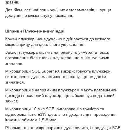
зразків.
Для більшості найпоширеніших автосамплерів, шприци
доступні по кілька штук у пакованні.
Шприци Плунжер-в-циліндрі
Кожен плунжер індивідуально підбирається до кожного
мікрошприцу для ідеального ущільнення.
Захист плунжера містить напрямну плунжера, а також
потовщення біля кнопки плунжера, що мінімізує ризик
згинання.
Мікрошприци SGE SuperfleX використовують плунжери,
виготовлені з дуже еластичного сплаву, що не дає їм
згинатися.
Мікрошприци з напрямним плунжером мають потовщений
циліндр і посилений плунжер, що забезпечує додатковий
захист.
Мікрошприци 10 мкл SGE виготовлені з точністю та
відтворюваністю ±1% ідеально підходять для проведення
інжекцій об'ємом 1,5-8 мкл.
Різноманітність мікрошпринців дуже велика, і продукція SGE