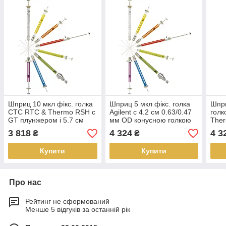
Шприц 10 мкл фікс. голка
Шприц 5 мкл фікс. голка
Шпри
CTC RTC & Thermo RSH c
Agilent c 4.2 см 0.63/0.47
гол
GT плунжером і 5.7 см
мм OD конусною голкою
Ther
0.47 мм OD конусною
подвійного калібру
мм 
3 818
4 324
4 3
₴
₴
голкою
Купити
Купити
Про нас
Рейтинг не сформований
Менше 5 відгуків за останній рік