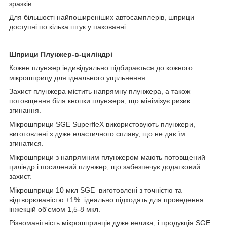
зразків.
Для більшості найпоширеніших автосамплерів, шприци
доступні по кілька штук у пакованні.
Шприци Плунжер-в-циліндрі
Кожен плунжер індивідуально підбирається до кожного
мікрошприцу для ідеального ущільнення.
Захист плунжера містить напрямну плунжера, а також
потовщення біля кнопки плунжера, що мінімізує ризик
згинання.
Мікрошприци SGE SuperfleX використовують плунжери,
виготовлені з дуже еластичного сплаву, що не дає їм
згинатися.
Мікрошприци з напрямним плунжером мають потовщений
циліндр і посилений плунжер, що забезпечує додатковий
захист.
Мікрошприци 10 мкл SGE виготовлені з точністю та
відтворюваністю ±1% ідеально підходять для проведення
інжекцій об'ємом 1,5-8 мкл.
Різноманітність мікрошпринців дуже велика, і продукція SGE