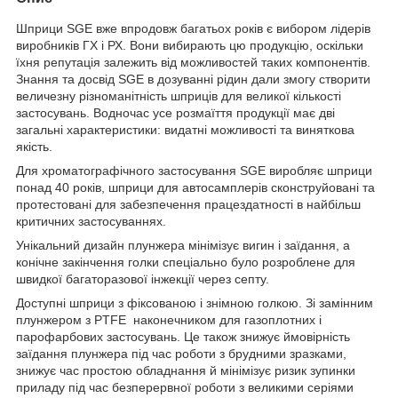
Шприци SGE вже впродовж багатьох років є вибором лідерів
виробників ГХ і РХ. Вони вибирають цю продукцію, оскільки
їхня репутація залежить від можливостей таких компонентів.
Знання та досвід SGE в дозуванні рідин дали змогу створити
величезну різноманітність шприців для великої кількості
застосувань. Водночас усе розмаїття продукції має дві
загальні характеристики: видатні можливості та виняткова
якість.
Для хроматографічного застосування SGE виробляє шприци
понад 40 років, шприци для автосамплерів сконструйовані та
протестовані для забезпечення працездатності в найбільш
критичних застосуваннях.
Унікальний дизайн плунжера мінімізує вигин і заїдання, а
конічне закінчення голки спеціально було розроблене для
швидкої багаторазової інжекції через септу.
Доступні шприци з фіксованою і знімною голкою. Зі замінним
плунжером з PTFE наконечником для газоплотних і
парофарбових застосувань. Це також знижує ймовірність
заїдання плунжера під час роботи з брудними зразками,
знижує час простою обладнання й мінімізує ризик зупинки
приладу під час безперервної роботи з великими серіями