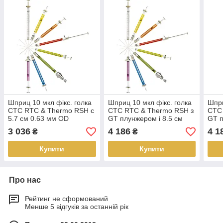
Шприц 10 мкл фікс. голка
Шприц 10 мкл фікс. голка
Шпри
CTC RTC & Thermo RSH c
CTC RTC & Thermo RSH з
CTC
5.7 см 0.63 мм OD
GT плунжером і 8.5 см
GT п
конусною голкою
0.63 мм OD конусною
0.47
3 036
4 186
4 1
₴
₴
голкою
голк
Купити
Купити
Про нас
Рейтинг не сформований
Менше 5 відгуків за останній рік