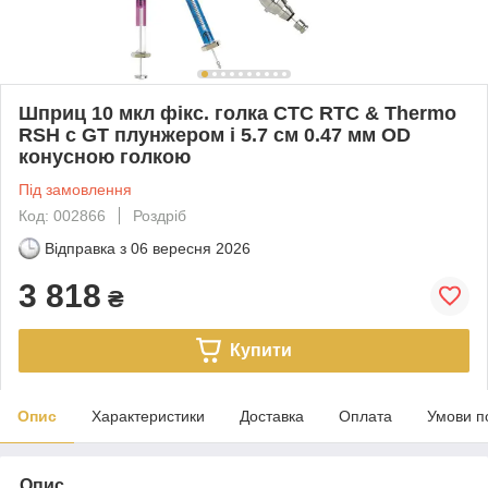
Шприц 10 мкл фікс. голка CTC RTC & Thermo
RSH c GT плунжером і 5.7 см 0.47 мм OD
конусною голкою
Під замовлення
Код: 002866
Роздріб
Відправка з
06 вересня 2026
3 818
₴
Купити
Опис
Характеристики
Доставка
Оплата
Умови п
Опис