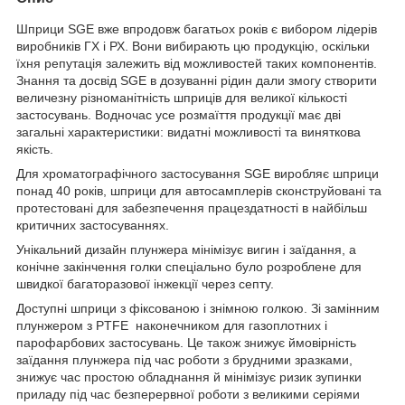
Шприци SGE вже впродовж багатьох років є вибором лідерів
виробників ГХ і РХ. Вони вибирають цю продукцію, оскільки
їхня репутація залежить від можливостей таких компонентів.
Знання та досвід SGE в дозуванні рідин дали змогу створити
величезну різноманітність шприців для великої кількості
застосувань. Водночас усе розмаїття продукції має дві
загальні характеристики: видатні можливості та виняткова
якість.
Для хроматографічного застосування SGE виробляє шприци
понад 40 років, шприци для автосамплерів сконструйовані та
протестовані для забезпечення працездатності в найбільш
критичних застосуваннях.
Унікальний дизайн плунжера мінімізує вигин і заїдання, а
конічне закінчення голки спеціально було розроблене для
швидкої багаторазової інжекції через септу.
Доступні шприци з фіксованою і знімною голкою. Зі замінним
плунжером з PTFE наконечником для газоплотних і
парофарбових застосувань. Це також знижує ймовірність
заїдання плунжера під час роботи з брудними зразками,
знижує час простою обладнання й мінімізує ризик зупинки
приладу під час безперервної роботи з великими серіями