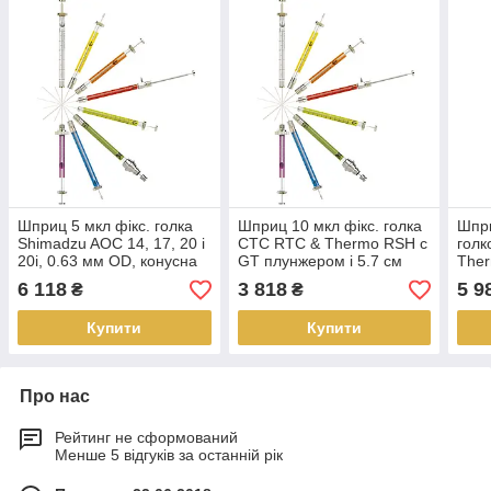
Шприц 5 мкл фікс. голка
Шприц 10 мкл фікс. голка
Шпри
Shimadzu AOC 14, 17, 20 і
CTC RTC & Thermo RSH c
гол
20i, 0.63 мм OD, конусна
GT плунжером і 5.7 см
The
голка
0.47 мм OD конусною
з 5.
6 118
3 818
5 9
₴
₴
голкою
калі
Купити
Купити
Про нас
Рейтинг не сформований
Менше 5 відгуків за останній рік