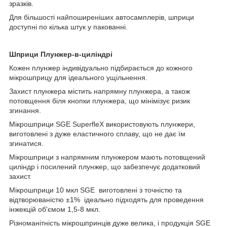
зразків.
Для більшості найпоширеніших автосамплерів, шприци
доступні по кілька штук у пакованні.
Шприци Плунжер-в-циліндрі
Кожен плунжер індивідуально підбирається до кожного
мікрошприцу для ідеального ущільнення.
Захист плунжера містить напрямну плунжера, а також
потовщення біля кнопки плунжера, що мінімізує ризик
згинання.
Мікрошприци SGE SuperfleX використовують плунжери,
виготовлені з дуже еластичного сплаву, що не дає їм
згинатися.
Мікрошприци з напрямним плунжером мають потовщений
циліндр і посилений плунжер, що забезпечує додатковий
захист.
Мікрошприци 10 мкл SGE виготовлені з точністю та
відтворюваністю ±1% ідеально підходять для проведення
інжекцій об'ємом 1,5-8 мкл.
Різноманітність мікрошпринців дуже велика, і продукція SGE