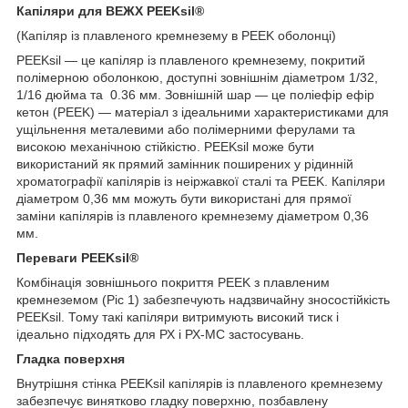
Капіляри для ВЕЖХ PEEKsil®
(Капіляр із плавленого кремнезему в PEEK оболонці)
PEEKsil — це капіляр із плавленого кремнезему, покритий
полімерною оболонкою, доступні зовнішнім діаметром 1/32,
1/16 дюйма та 0.36 мм. Зовнішній шар — це поліефір ефір
кетон (PEEK) — матеріал з ідеальними характеристиками для
ущільнення металевими або полімерними ферулами та
високою механічною стійкістю. PEEKsil може бути
використаний як прямий замінник поширених у рідинній
хроматографії капілярів із неіржавкої сталі та PEEK. Капіляри
діаметром 0,36 мм можуть бути використані для прямої
заміни капілярів із плавленого кремнезему діаметром 0,36
мм.
Переваги PEEKsil®
Комбінація зовнішнього покриття PEEK з плавленим
кремнеземом (Ріс 1) забезпечують надзвичайну зносостійкість
PEEKsil. Тому такі капіляри витримують високий тиск і
ідеально підходять для РХ і РХ-МС застосувань.
Гладка поверхня
Внутрішня стінка PEEKsil капілярів із плавленого кремнезему
забезпечує винятково гладку поверхню, позбавлену