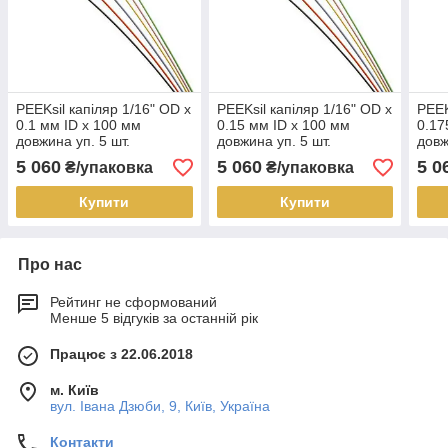
PEEKsil капіляр 1/16" OD x
PEEKsil капіляр 1/16" OD x
PEEK
0.1 мм ID x 100 мм
0.15 мм ID x 100 мм
0.17
довжина уп. 5 шт.
довжина уп. 5 шт.
довж
5 060
5 060
5 0
₴/упаковка
₴/упаковка
Купити
Купити
Про нас
Рейтинг не сформований
Менше 5 відгуків за останній рік
Працює з 22.06.2018
м. Київ
вул. Івана Дзюби, 9, Київ, Україна
Контакти