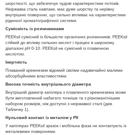
шорсткості, що забезпечує чудові характеристики потоків.
Неіржавка сталь навпаки, має дуже шорстку та нерівну
внутрішню поверхню, що сильно впливає на характеристики
рідинної хроматографічної системи.
Сумісність із розчинниками
PEEKsil сумісний із більшістю органічних розчинників. PEEKsil
стійкий до впливу сильних кислот і працює в широкому
діапазоні pH 0-10. PEEKsil не сумісний із плавичною
кислотою.
Інертність
Плаваний кремнезем відомий своїми надзвичайно малими
абсорбційними властивостями.
Висока точність внутрішнього діаметра
Внутрішній діаметр капіляра з плавленого кремнезема може
бути виготовлений набагато точніше та з різноманітнішим
набором розмірів, ніж доступні з неіржавкої сталі (див.
Табличку 1).
Нульовий контакт із металом у РХ
У капілярах PEEKsil зразок і мобільна фаза не контактують із
металевими поверхнями.