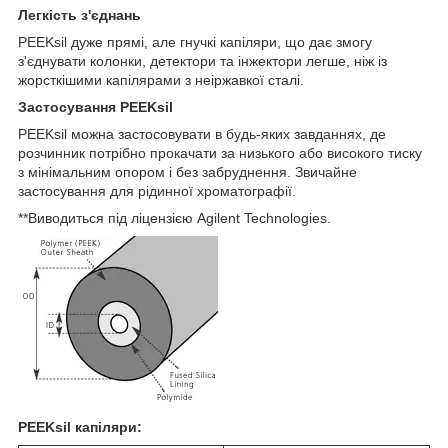
Легкість з'єднань
PEEKsil дуже прямі, але гнучкі капіляри, що дає змогу
з'єднувати колонки, детектори та інжектори легше, ніж із
жорсткішими капілярами з неіржавкої сталі.
Застосування PEEKsil
PEEKsil можна застосовувати в будь-яких завданнях, де
розчинник потрібно прокачати за низького або високого тиску
з мінімальним опором і без забруднення. Звичайне
застосування для рідинної хроматографії.
**Виводиться під ліцензією Agilent Technologies.
PEEKsil капіляри: