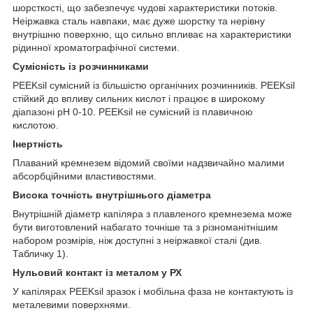
шорсткості, що забезпечує чудові характеристики потоків.
Неіржавка сталь навпаки, має дуже шорстку та нерівну
внутрішню поверхню, що сильно впливає на характеристики
рідинної хроматографічної системи.
Сумісність із розчинниками
PEEKsil сумісний із більшістю органічних розчинників. PEEKsil
стійкий до впливу сильних кислот і працює в широкому
діапазоні pH 0-10. PEEKsil не сумісний із плавичною
кислотою.
Інертність
Плаваний кремнезем відомий своїми надзвичайно малими
абсорбційними властивостями.
Висока точність внутрішнього діаметра
Внутрішній діаметр капіляра з плавленого кремнезема може
бути виготовлений набагато точніше та з різноманітнішим
набором розмірів, ніж доступні з неіржавкої сталі (див.
Табличку 1).
Нульовий контакт із металом у РХ
У капілярах PEEKsil зразок і мобільна фаза не контактують із
металевими поверхнями.