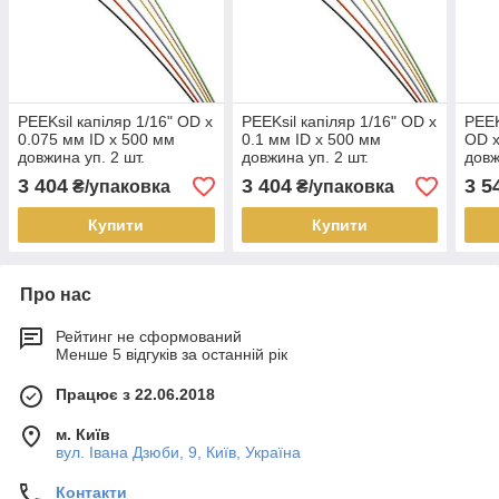
PEEKsil капіляр 1/16" OD x
PEEKsil капіляр 1/16" OD x
PEEK
0.075 мм ID x 500 мм
0.1 мм ID x 500 мм
OD x
довжина уп. 2 шт.
довжина уп. 2 шт.
довж
3 404
3 404
3 5
₴/упаковка
₴/упаковка
Купити
Купити
Про нас
Рейтинг не сформований
Менше 5 відгуків за останній рік
Працює з 22.06.2018
м. Київ
вул. Івана Дзюби, 9, Київ, Україна
Контакти