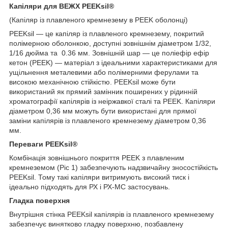
Капіляри для ВЕЖХ PEEKsil®
(Капіляр із плавленого кремнезему в PEEK оболонці)
PEEKsil — це капіляр із плавленого кремнезему, покритий
полімерною оболонкою, доступні зовнішнім діаметром 1/32,
1/16 дюйма та 0.36 мм. Зовнішній шар — це поліефір ефір
кетон (PEEK) — матеріал з ідеальними характеристиками для
ущільнення металевими або полімерними ферулами та
високою механічною стійкістю. PEEKsil може бути
використаний як прямий замінник поширених у рідинній
хроматографії капілярів із неіржавкої сталі та PEEK. Капіляри
діаметром 0,36 мм можуть бути використані для прямої
заміни капілярів із плавленого кремнезему діаметром 0,36
мм.
Переваги PEEKsil®
Комбінація зовнішнього покриття PEEK з плавленим
кремнеземом (Ріс 1) забезпечують надзвичайну зносостійкість
PEEKsil. Тому такі капіляри витримують високий тиск і
ідеально підходять для РХ і РХ-МС застосувань.
Гладка поверхня
Внутрішня стінка PEEKsil капілярів із плавленого кремнезему
забезпечує винятково гладку поверхню, позбавлену