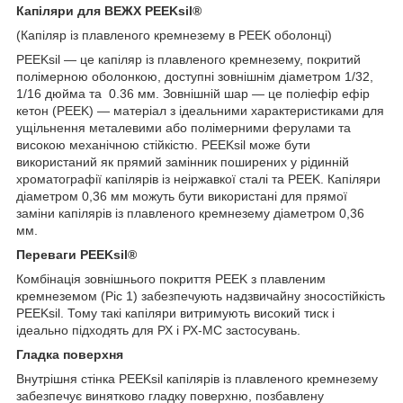
Капіляри для ВЕЖХ PEEKsil®
(Капіляр із плавленого кремнезему в PEEK оболонці)
PEEKsil — це капіляр із плавленого кремнезему, покритий
полімерною оболонкою, доступні зовнішнім діаметром 1/32,
1/16 дюйма та 0.36 мм. Зовнішній шар — це поліефір ефір
кетон (PEEK) — матеріал з ідеальними характеристиками для
ущільнення металевими або полімерними ферулами та
високою механічною стійкістю. PEEKsil може бути
використаний як прямий замінник поширених у рідинній
хроматографії капілярів із неіржавкої сталі та PEEK. Капіляри
діаметром 0,36 мм можуть бути використані для прямої
заміни капілярів із плавленого кремнезему діаметром 0,36
мм.
Переваги PEEKsil®
Комбінація зовнішнього покриття PEEK з плавленим
кремнеземом (Ріс 1) забезпечують надзвичайну зносостійкість
PEEKsil. Тому такі капіляри витримують високий тиск і
ідеально підходять для РХ і РХ-МС застосувань.
Гладка поверхня
Внутрішня стінка PEEKsil капілярів із плавленого кремнезему
забезпечує винятково гладку поверхню, позбавлену