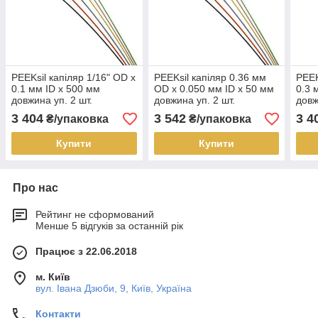
PEEKsil капіляр 1/16" OD x
PEEKsil капіляр 0.36 мм
PEEK
0.1 мм ID x 500 мм
OD x 0.050 мм ID x 50 мм
0.3 
довжина уп. 2 шт.
довжина уп. 2 шт.
довж
3 404
3 542
3 4
₴/упаковка
₴/упаковка
Купити
Купити
Про нас
Рейтинг не сформований
Менше 5 відгуків за останній рік
Працює з 22.06.2018
м. Київ
вул. Івана Дзюби, 9, Київ, Україна
Контакти