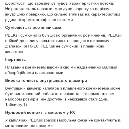
шорсткості, що забезпечує чудові характеристики потоків.
Неіржавка сталь навпаки, має дуже шорстку та нерівну
внутрішню поверхню, що сильно впливає на характеристики
рідинної хроматографічної системи.
Сумісність із розчинниками
PEEKsil сумісний із більшістю органічних розчинників. PEEKsil
стійкий до впливу сильних кислот і працює в широкому
діапазоні pH 0-10. PEEKsil не сумісний із плавичною
кислотою.
Інертність
Плаваний кремнезем відомий своїми надзвичайно малими
абсорбційними властивостями.
Висока точність внутрішнього діаметра
Внутрішній діаметр капіляра з плавленого кремнезема може
бути виготовлений набагато точніше та з різноманітнішим
набором розмірів, ніж доступні з неіржавкої сталі (див.
Табличку 1).
Нульовий контакт із металом у РХ
У капілярах PEEKsil зразок і мобільна фаза не контактують із
металевими поверхнями.