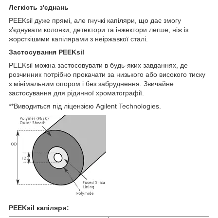
Легкість з'єднань
PEEKsil дуже прямі, але гнучкі капіляри, що дає змогу
з'єднувати колонки, детектори та інжектори легше, ніж із
жорсткішими капілярами з неіржавкої сталі.
Застосування PEEKsil
PEEKsil можна застосовувати в будь-яких завданнях, де
розчинник потрібно прокачати за низького або високого тиску
з мінімальним опором і без забруднення. Звичайне
застосування для рідинної хроматографії.
**Виводиться під ліцензією Agilent Technologies.
PEEKsil капіляри: