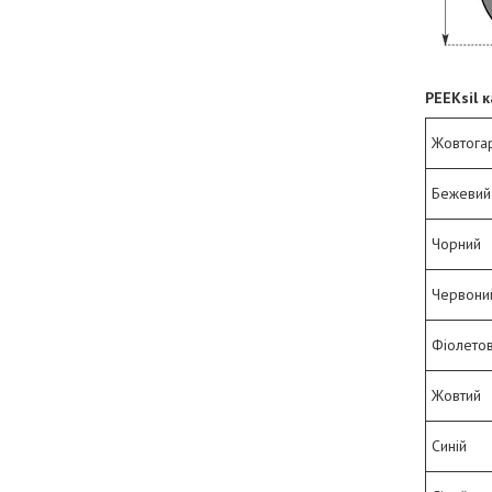
PEEKsil к
Жовтога
Бежевий 
Чорний
Червони
Фіолето
Жовтий
Синій