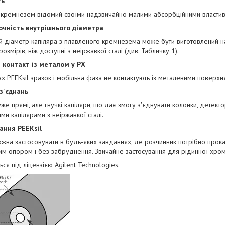
ть
 кремнезем відомий своїми надзвичайно малими абсорбційними властив
очність внутрішнього діаметра
й діаметр капіляра з плавленого кремнезема може бути виготовлений на
озмірів, ніж доступні з неіржавкої сталі (див. Табличку 1).
 контакт із металом у РХ
ах PEEKsil зразок і мобільна фаза не контактують із металевими поверхн
 з'єднань
уже прямі, але гнучкі капіляри, що дає змогу з'єднувати колонки, детекто
ми капілярами з неіржавкої сталі.
ання PEEKsil
ожна застосовувати в будь-яких завданнях, де розчинник потрібно прока
им опором і без забруднення. Звичайне застосування для рідинної хром
ься під ліцензією Agilent Technologies.