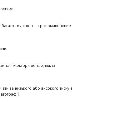
остями.
багато точніше та з різноманітнішим
ями.
ри та інжектори легше, ніж із
чати за низького або високого тиску з
атографії.