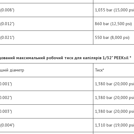
(0.008")
1,035 bar (15,000 psi
(0.012")
860 bar (12,500 psi)
(0.021")
550 bar (8,000 psi)
ований максимальний робочий тиск для капілярів
1/
32
" PEEKsil *
ішній діаметр
Тиск*
0.001")
1,380 bar (20,000 psi
0.002")
1,380 bar (20,000 psi
0.003")
1,380 bar (20,000 psi
(0.004")
1,310 bar (19,000 psi