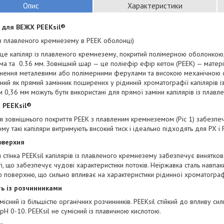
Опис
Характеристики
 для ВЕЖХ PEEKsil®
із плавленого кремнезему в PEEK оболонці)
 це капіляр із плавленого кремнезему, покритий полімерною оболонкою,
а та 0.36 мм. Зовнішній шар — це поліефір ефір кетон (PEEK) — матер
нення металевими або полімерними ферулами та високою механічною сті
ний як прямий замінник поширених у рідинній хроматографії капілярів із 
 0,36 мм можуть бути використані для прямої заміни капілярів із плав
 PEEKsil®
я зовнішнього покриття PEEK з плавленим кремнеземом (Ріс 1) забезпеч
Тому такі капіляри витримують високий тиск і ідеально підходять для РХ і
оверхня
 стінка PEEKsil капілярів із плавленого кремнезему забезпечує винятк
і, що забезпечує чудові характеристики потоків. Неіржавка сталь навпак
 поверхню, що сильно впливає на характеристики рідинної хроматограф
ть із розчинниками
умісний із більшістю органічних розчинників. PEEKsil стійкий до впливу с
 pH 0-10. PEEKsil не сумісний із плавичною кислотою.