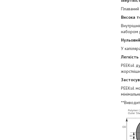
Інертніс
Плаваний
Висока т
Внутрішні
набором р
Нульовий
У капіляр
Легкість
PEEKsil д
жорсткіши
Застосув
PEEKsil м
мінімальн
**Виводит