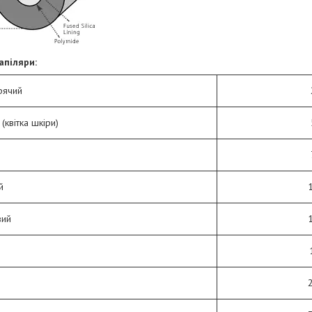
апіляри:
рячий
(квітка шкіри)
й
вий