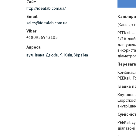
http://idealab.com.ua/
Капіляри
sales@idealab.com.ua
(Капіляр 
PEEKsil —
+380956943105
1/16 дюйм
для ущіль
використа
вул. Івана Дзюби, 9, Київ, Україна
діаметром
Переваги
Комбінаці
PEEKsil. 
Гладка п
Внутрішня
шорсткост
внутрішню
Сумісніс
PEEKsil с
діапазоні