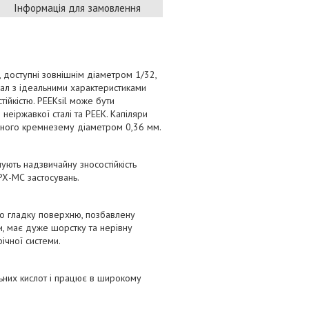
Інформація для замовлення
 доступні зовнішнім діаметром 1/32,
іал з ідеальними характеристиками
йкістю. PEEKsil може бути
неіржавкої сталі та PEEK. Капіляри
леного кремнезему діаметром 0,36 мм.
ують надзвичайну зносостійкість
 РХ-МС застосувань.
ово гладку поверхню, позбавлену
и, має дуже шорстку та нерівну
ічної системи.
ильних кислот і працює в широкому