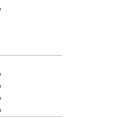
)
)
)
)
)