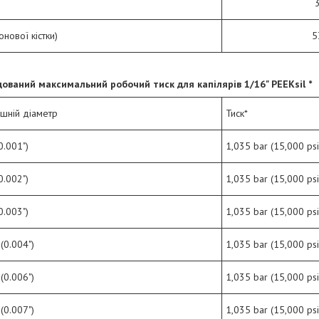
онової кістки)
5
ований максимальний робочий тиск для капілярів
1/16" PEEKsil *
ішній діаметр
Тиск*
0.001")
1,035 bar (15,000 psi
0.002")
1,035 bar (15,000 psi
0.003")
1,035 bar (15,000 psi
(0.004")
1,035 bar (15,000 psi
(0.006")
1,035 bar (15,000 psi
(0.007")
1,035 bar (15,000 psi