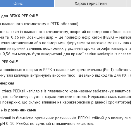
Опис
Характеристики
 для ВЕЖХ PEEKsil®
із плавленого кремнезему в PEEK оболонці)
 це капіляр із плавленого кремнезему, покритий полімерною оболонкою,
а та 0.36 мм. Зовнішній шар — це поліефір ефір кетон (PEEK) — матер
нення металевими або полімерними ферулами та високою механічною сті
ний як прямий замінник поширених у рідинній хроматографії капілярів із 
 0,36 мм можуть бути використані для прямої заміни капілярів із плав
 PEEKsil®
я зовнішнього покриття PEEK з плавленим кремнеземом (Ріс 1) забезпеч
Тому такі капіляри витримують високий тиск і ідеально підходять для РХ і
оверхня
 стінка PEEKsil капілярів із плавленого кремнезему забезпечує винятк
і, що забезпечує чудові характеристики потоків. Неіржавка сталь навпак
 поверхню, що сильно впливає на характеристики рідинної хроматограф
ть із розчинниками
умісний із більшістю органічних розчинників. PEEKsil стійкий до впливу с
 pH 0-10. PEEKsil не сумісний із плавичною кислотою.