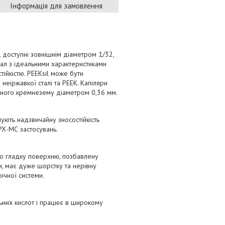
Інформація для замовлення
 доступні зовнішнім діаметром 1/32,
іал з ідеальними характеристиками
йкістю. PEEKsil може бути
неіржавкої сталі та PEEK. Капіляри
леного кремнезему діаметром 0,36 мм.
ують надзвичайну зносостійкість
 РХ-МС застосувань.
ово гладку поверхню, позбавлену
и, має дуже шорстку та нерівну
ічної системи.
ильних кислот і працює в широкому