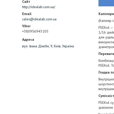
http://idealab.com.ua/
Капіляри
sales@idealab.com.ua
(Капіляр 
PEEKsil —
+380956943105
1/16 дюйм
для ущіль
використа
вул. Івана Дзюби, 9, Київ, Україна
діаметром
Переваги
Комбінаці
PEEKsil. 
Гладка п
Внутрішня
шорсткост
внутрішню
Сумісніс
PEEKsil с
діапазоні