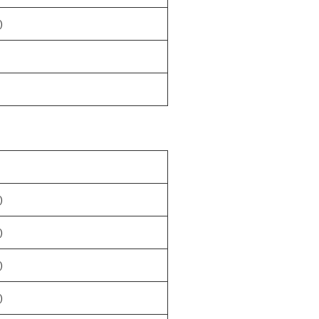
)
)
)
)
)