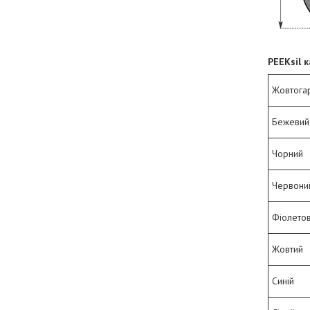
PEEKsil к
Жовтога
Бежевий 
Чорний
Червони
Фіолето
Жовтий
Синій