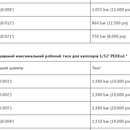
(0.008")
1,035 bar (15,000 psi
(0.012")
860 bar (12,500 psi)
(0.021")
550 bar (8,000 psi)
ований максимальний робочий тиск для капілярів
1/
32
" PEEKsil *
ішній діаметр
Тиск*
0.001")
1,380 bar (20,000 psi
0.002")
1,380 bar (20,000 psi
0.003")
1,380 bar (20,000 psi
(0.004")
1,310 bar (19,000 psi