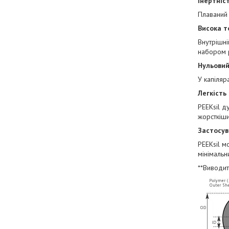
Інертніс
Плаваний
Висока т
Внутрішні
набором р
Нульовий
У капіляр
Легкість
PEEKsil д
жорсткіши
Застосув
PEEKsil м
мінімальн
**Виводит