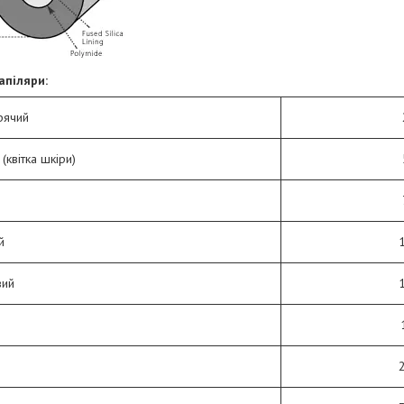
апіляри:
рячий
(квітка шкіри)
й
вий