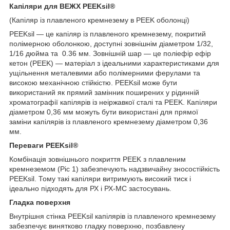
Капіляри для ВЕЖХ PEEKsil®
(Капіляр із плавленого кремнезему в PEEK оболонці)
PEEKsil — це капіляр із плавленого кремнезему, покритий
полімерною оболонкою, доступні зовнішнім діаметром 1/32,
1/16 дюйма та 0.36 мм. Зовнішній шар — це поліефір ефір
кетон (PEEK) — матеріал з ідеальними характеристиками для
ущільнення металевими або полімерними ферулами та
високою механічною стійкістю. PEEKsil може бути
використаний як прямий замінник поширених у рідинній
хроматографії капілярів із неіржавкої сталі та PEEK. Капіляри
діаметром 0,36 мм можуть бути використані для прямої
заміни капілярів із плавленого кремнезему діаметром 0,36
мм.
Переваги PEEKsil®
Комбінація зовнішнього покриття PEEK з плавленим
кремнеземом (Ріс 1) забезпечують надзвичайну зносостійкість
PEEKsil. Тому такі капіляри витримують високий тиск і
ідеально підходять для РХ і РХ-МС застосувань.
Гладка поверхня
Внутрішня стінка PEEKsil капілярів із плавленого кремнезему
забезпечує винятково гладку поверхню, позбавлену