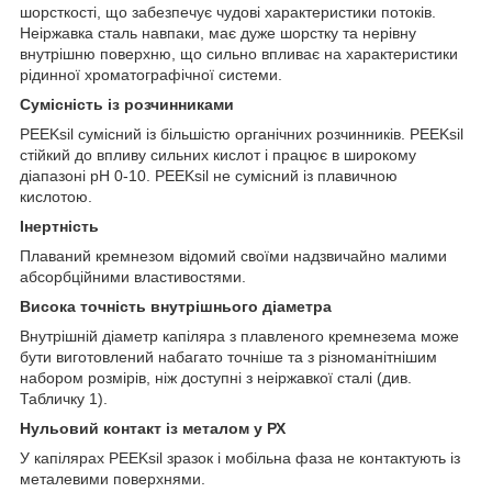
шорсткості, що забезпечує чудові характеристики потоків.
Неіржавка сталь навпаки, має дуже шорстку та нерівну
внутрішню поверхню, що сильно впливає на характеристики
рідинної хроматографічної системи.
Сумісність із розчинниками
PEEKsil сумісний із більшістю органічних розчинників. PEEKsil
стійкий до впливу сильних кислот і працює в широкому
діапазоні pH 0-10. PEEKsil не сумісний із плавичною
кислотою.
Інертність
Плаваний кремнезом відомий своїми надзвичайно малими
абсорбційними властивостями.
Висока точність внутрішнього діаметра
Внутрішній діаметр капіляра з плавленого кремнезема може
бути виготовлений набагато точніше та з різноманітнішим
набором розмірів, ніж доступні з неіржавкої сталі (див.
Табличку 1).
Нульовий контакт із металом у РХ
У капілярах PEEKsil зразок і мобільна фаза не контактують із
металевими поверхнями.