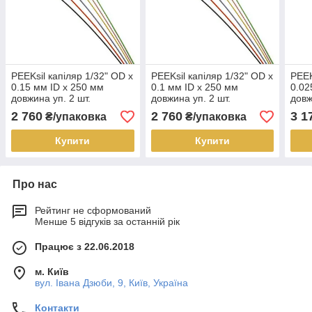
PEEKsil капіляр 1/32" OD x
PEEKsil капіляр 1/32" OD x
PEEK
0.15 мм ID x 250 мм
0.1 мм ID x 250 мм
0.02
довжина уп. 2 шт.
довжина уп. 2 шт.
довж
2 760
2 760
3 1
₴/упаковка
₴/упаковка
Купити
Купити
Про нас
Рейтинг не сформований
Менше 5 відгуків за останній рік
Працює з 22.06.2018
м. Київ
вул. Івана Дзюби, 9, Київ, Україна
Контакти