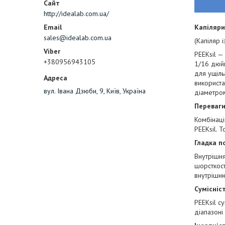
http://idealab.com.ua/
Капіляри
sales@idealab.com.ua
(Капіляр 
PEEKsil —
+380956943105
1/16 дюйм
для ущіль
використа
вул. Івана Дзюби, 9, Київ, Україна
діаметром
Переваги
Комбінаці
PEEKsil. 
Гладка п
Внутрішня
шорсткост
внутрішню
Сумісніс
PEEKsil с
діапазоні