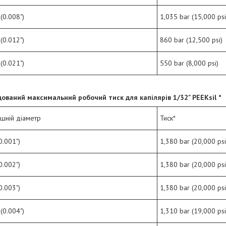
(0.008")
1,035 bar (15,000 psi
(0.012")
860 bar (12,500 psi)
(0.021")
550 bar (8,000 psi)
ований максимальний робочий тиск для капілярів
1/
32
" PEEKsil *
ішній діаметр
Тиск*
0.001")
1,380 bar (20,000 psi
0.002")
1,380 bar (20,000 psi
0.003")
1,380 bar (20,000 psi
(0.004")
1,310 bar (19,000 psi