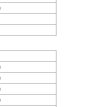
)
)
)
)
)