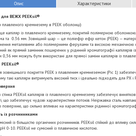
Опис
Характеристики
 для ВЕЖХ PEEKsil®
із плавленого кремнезему в PEEK оболонці)
 це капіляр із плавленого кремнезему, покритий полімерною оболонкою,
а та 0.36 мм. Зовнішній шар — це поліефір ефір кетон (PEEK) — матер
нення металевими або полімерними ферулами та високою механічною сті
ний як прямий замінник поширених у рідинній хроматографії капілярів із 
 0,36 мм можуть бути використані для прямої заміни капілярів із плав
 PEEKsil®
я зовнішнього покриття PEEK з плавленим кремнеземом (Ріс 1) забезпеч
Тому такі капіляри витримують високий тиск і ідеально підходять для РХ і
оверхня
 стінка PEEKsil капілярів із плавленого кремнезему забезпечує винятк
і, що забезпечує чудові характеристики потоків. Неіржавка сталь навпак
 поверхню, що сильно впливає на характеристики рідинної хроматограф
ть із розчинниками
умісний із більшістю органічних розчинників. PEEKsil стійкий до впливу с
 pH 0-10. PEEKsil не сумісний із плавичною кислотою.