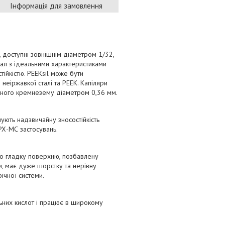
Інформація для замовлення
 доступні зовнішнім діаметром 1/32,
іал з ідеальними характеристиками
йкістю. PEEKsil може бути
неіржавкої сталі та PEEK. Капіляри
леного кремнезему діаметром 0,36 мм.
ують надзвичайну зносостійкість
 РХ-МС застосувань.
ово гладку поверхню, позбавлену
и, має дуже шорстку та нерівну
ічної системи.
ильних кислот і працює в широкому