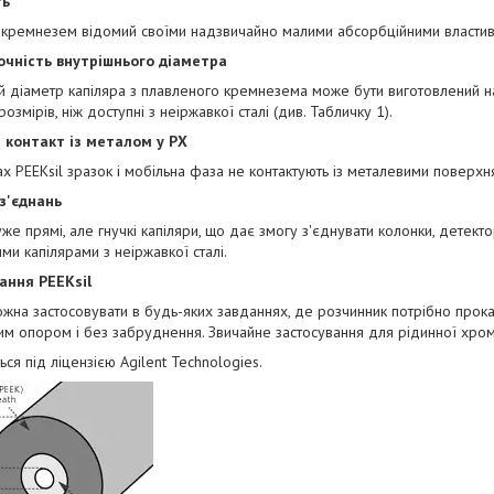
ть
 кремнезем відомий своїми надзвичайно малими абсорбційними властив
очність внутрішнього діаметра
й діаметр капіляра з плавленого кремнезема може бути виготовлений на
озмірів, ніж доступні з неіржавкої сталі (див. Табличку 1).
 контакт із металом у РХ
ах PEEKsil зразок і мобільна фаза не контактують із металевими поверхн
 з'єднань
уже прямі, але гнучкі капіляри, що дає змогу з'єднувати колонки, детекто
ми капілярами з неіржавкої сталі.
ання PEEKsil
ожна застосовувати в будь-яких завданнях, де розчинник потрібно прока
им опором і без забруднення. Звичайне застосування для рідинної хром
ься під ліцензією Agilent Technologies.