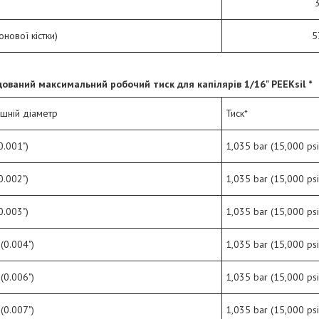
онової кістки)
5
ований максимальний робочий тиск для капілярів
1/16" PEEKsil *
ішній діаметр
Тиск*
0.001")
1,035 bar (15,000 psi
0.002")
1,035 bar (15,000 psi
0.003")
1,035 bar (15,000 psi
(0.004")
1,035 bar (15,000 psi
(0.006")
1,035 bar (15,000 psi
(0.007")
1,035 bar (15,000 psi