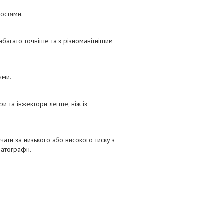
остями.
багато точніше та з різноманітнішим
ями.
ри та інжектори легше, ніж із
чати за низького або високого тиску з
атографії.