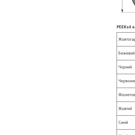
PEEKsil к
Жовтога
Бежевий 
Чорний
Червони
Фіолето
Жовтий
Синій