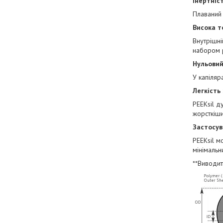
Інертніс
Плаваний
Висока т
Внутрішні
набором р
Нульовий
У капіляр
Легкість
PEEKsil д
жорсткіши
Застосув
PEEKsil м
мінімальн
**Виводит