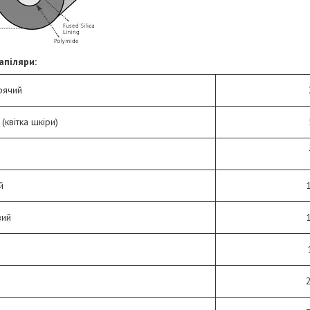
апіляри:
рячий
(квітка шкіри)
й
вий