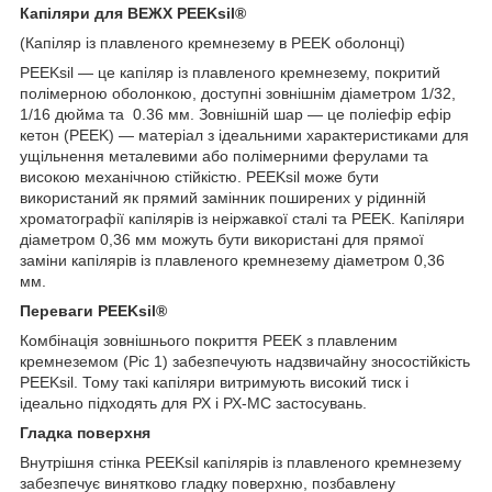
Капіляри для ВЕЖХ PEEKsil®
(Капіляр із плавленого кремнезему в PEEK оболонці)
PEEKsil — це капіляр із плавленого кремнезему, покритий
полімерною оболонкою, доступні зовнішнім діаметром 1/32,
1/16 дюйма та 0.36 мм. Зовнішній шар — це поліефір ефір
кетон (PEEK) — матеріал з ідеальними характеристиками для
ущільнення металевими або полімерними ферулами та
високою механічною стійкістю. PEEKsil може бути
використаний як прямий замінник поширених у рідинній
хроматографії капілярів із неіржавкої сталі та PEEK. Капіляри
діаметром 0,36 мм можуть бути використані для прямої
заміни капілярів із плавленого кремнезему діаметром 0,36
мм.
Переваги PEEKsil®
Комбінація зовнішнього покриття PEEK з плавленим
кремнеземом (Ріс 1) забезпечують надзвичайну зносостійкість
PEEKsil. Тому такі капіляри витримують високий тиск і
ідеально підходять для РХ і РХ-МС застосувань.
Гладка поверхня
Внутрішня стінка PEEKsil капілярів із плавленого кремнезему
забезпечує винятково гладку поверхню, позбавлену