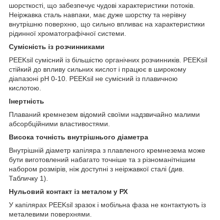
шорсткості, що забезпечує чудові характеристики потоків.
Неіржавка сталь навпаки, має дуже шорстку та нерівну
внутрішню поверхню, що сильно впливає на характеристики
рідинної хроматографічної системи.
Сумісність із розчинниками
PEEKsil сумісний із більшістю органічних розчинників. PEEKsil
стійкий до впливу сильних кислот і працює в широкому
діапазоні pH 0-10. PEEKsil не сумісний із плавичною
кислотою.
Інертність
Плаваний кремнезем відомий своїми надзвичайно малими
абсорбційними властивостями.
Висока точність внутрішнього діаметра
Внутрішній діаметр капіляра з плавленого кремнезема може
бути виготовлений набагато точніше та з різноманітнішим
набором розмірів, ніж доступні з неіржавкої сталі (див.
Табличку 1).
Нульовий контакт із металом у РХ
У капілярах PEEKsil зразок і мобільна фаза не контактують із
металевими поверхнями.