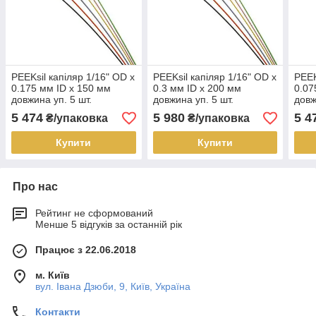
PEEKsil капіляр 1/16" OD x
PEEKsil капіляр 1/16" OD x
PEEK
0.175 мм ID x 150 мм
0.3 мм ID x 200 мм
0.07
довжина уп. 5 шт.
довжина уп. 5 шт.
довж
5 474
5 980
5 4
₴/упаковка
₴/упаковка
Купити
Купити
Про нас
Рейтинг не сформований
Менше 5 відгуків за останній рік
Працює з 22.06.2018
м. Київ
вул. Івана Дзюби, 9, Київ, Україна
Контакти