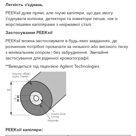
Легкість з'єднань
PEEKsil дуже прямі, але гнучкі капіляри, що дає змогу
з'єднувати колонки, детектори та інжектори легше, ніж із
жорсткішими капілярами з неіржавкої сталі.
Застосування PEEKsil
PEEKsil можна застосовувати в будь-яких завданнях, де
розчинник потрібно прокачати за низького або високого тиску
з мінімальним опором і без забруднення. Звичайне
застосування для рідинної хроматографії.
**Виводиться під ліцензією Agilent Technologies.
PEEKsil капіляри: