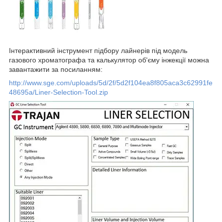
Інтерактивний інструмент підбору лайнерів під модель
газового хроматографа та калькулятор об'єму інжекції можна
завантажити за посиланням:
http://www.sge.com/uploads/5d/2f/5d2f104ea8f805aca3c62991fe
48695a/Liner-Selection-Tool.zip