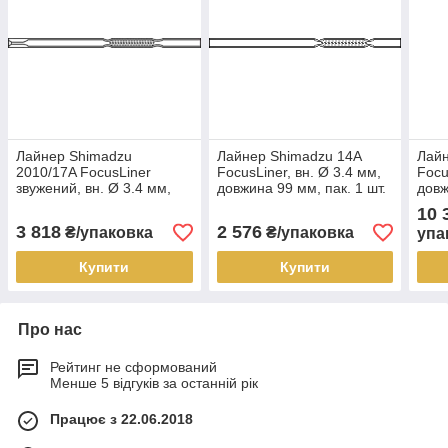
Лайнер Shimadzu
Лайнер Shimadzu 14A
Лайн
2010/17A FocusLiner
FocusLiner, вн. Ø 3.4 мм,
Focu
звужений, вн. Ø 3.4 мм,
довжина 99 мм, пак. 1 шт.
довж
довжина 95 мм, пак. 1 шт.
10 
3 818
2 576
₴/упаковка
₴/упаковка
упа
Купити
Купити
Про нас
Рейтинг не сформований
Менше 5 відгуків за останній рік
Працює з 22.06.2018