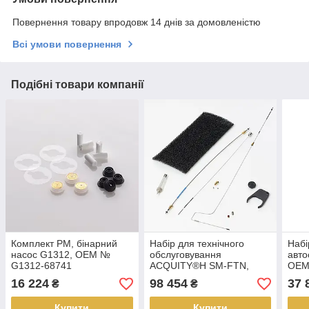
Повернення товару впродовж 14 днів за домовленістю
Всі умови повернення
Подібні товари компанії
Комплект PM, бінарний
Набір для технічного
Набі
насос G1312, OEM №
обслуговування
авто
G1312-68741
ACQUITY®H SM-FTN,
OEM
OEM № 201000234
16 224
98 454
37 
₴
₴
Купити
Купити