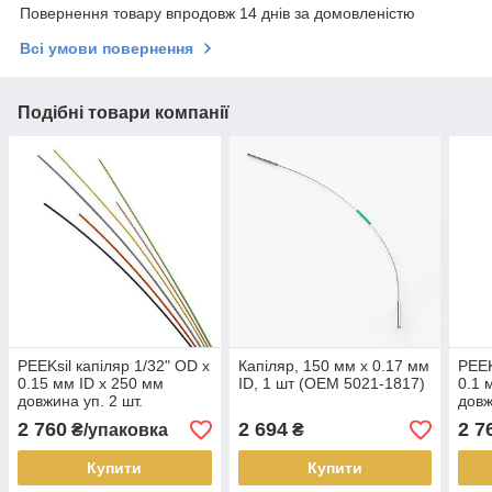
Повернення товару впродовж 14 днів за домовленістю
Всі умови повернення
Подібні товари компанії
PEEKsil капіляр 1/32" OD x
Капіляр, 150 мм x 0.17 мм
PEEK
0.15 мм ID x 250 мм
ID, 1 шт (OEM 5021-1817)
0.1 
довжина уп. 2 шт.
довж
2 760
2 694
2 7
₴/упаковка
₴
Купити
Купити