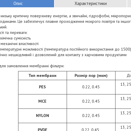
Опис
Характеристики
низьку критичну поверхневу енергію, а звичайні, гідрофобні, мікропор
ідинами. Це забезпечує плавне проходження мокрого повітря та іншого 
кий.
ті та переваги:
хімічна сумісність
 механічні властивості
емпературні можливості (температура постійного використання до 1500
гічно нешкідливий і дозволений для контакту з харчовими продуктами
для замовлення мембранні фільтри:
Тип мембрани
Розмір пор (мкм)
Ді
13, 25
PES
0.22, 0.45
13, 25
MCE
0.22, 0.45
13, 25
NYLON
0.22, 0.45
13, 25
PVDF
0.22, 0.45