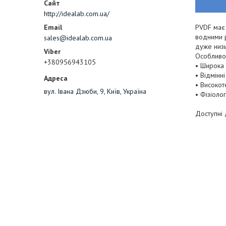
http://idealab.com.ua/
PVDF має 
водними р
sales@idealab.com.ua
дуже низь
Особливос
+380956943105
• Широка 
• Відмінні
• Високот
вул. Івана Дзюби, 9, Київ, Україна
• Фізіоло
Доступні 