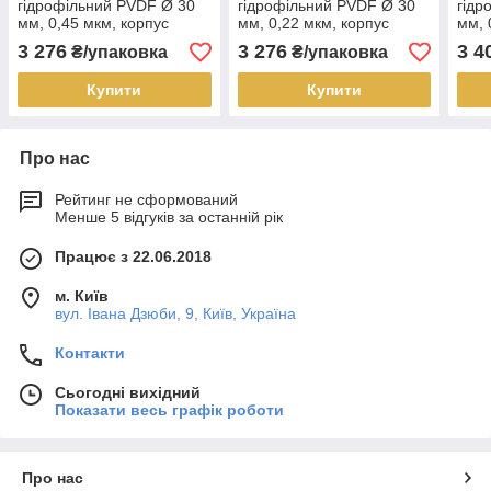
гідрофільний PVDF Ø 30
гідрофільний PVDF Ø 30
гідр
мм, 0,45 мкм, корпус
мм, 0,22 мкм, корпус
мм, 
фіолетово-червоний ПП ,
фіолетово-червоний ПП ,
черв
3 276
3 276
3 4
₴/упаковка
₴/упаковка
пак. 100 шт.
пак. 100 шт.
Купити
Купити
Про нас
Рейтинг не сформований
Менше 5 відгуків за останній рік
Працює з 22.06.2018
м. Київ
вул. Івана Дзюби, 9, Київ, Україна
Контакти
Сьогодні вихідний
Показати весь графік роботи
Про нас