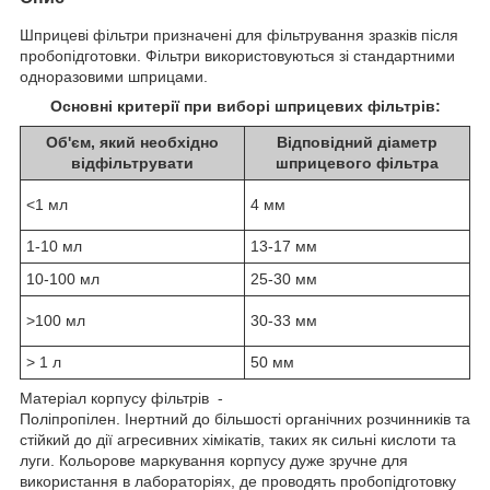
Шприцеві фільтри призначені для фільтрування зразків після
пробопідготовки. Фільтри використовуються зі стандартними
одноразовими шприцами.
Основні критерії при виборі шприцевих фільтрів:
Об'єм, який необхідно
Відповідний діаметр
відфільтрувати
шприцевого фільтра
<1 мл
4 мм
1-10 мл
13-17 мм
10-100 мл
25-30 мм
>100 мл
30-33 мм
> 1 л
50 мм
Матеріал корпусу фільтрів -
Поліпропілен. Інертний до більшості органічних розчинників та
стійкий до дії агресивних хімікатів, таких як сильні кислоти та
луги. Кольорове маркування корпусу дуже зручне для
використання в лабораторіях, де проводять пробопідготовку