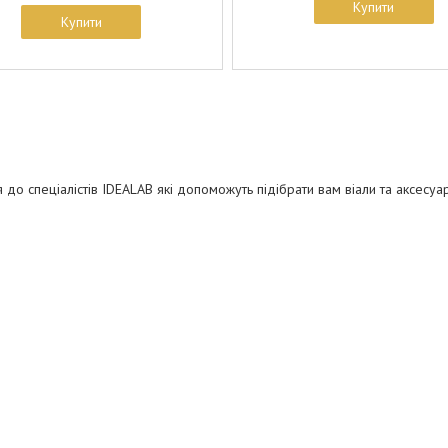
Купити
Купити
я до спеціалістів IDEALAB які допоможуть підібрати вам віали та аксесуа