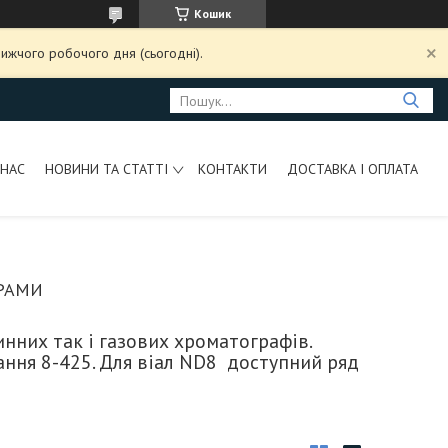
Кошик
ижчого робочого дня (сьогодні).
 НАС
НОВИНИ ТА СТАТТІ
КОНТАКТИ
ДОСТАВКА І ОПЛАТА
АРАМИ
нних так і газових хроматографів.
ання 8-425. Для віал ND8 доступний ряд