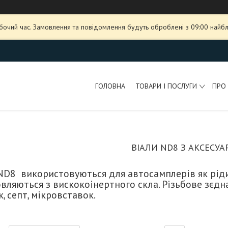
обочий час. Замовлення та повідомлення будуть оброблені з 09:00 найбл
ГОЛОВНА
ТОВАРИ І ПОСЛУГИ
ПРО
ВІАЛИ ND8 З АКСЕСУ
ND8 використовуються для автосамплерів як ріди
вляються з вискокоінертного скла. Різьбове зєдн
, септ, мікровставок.