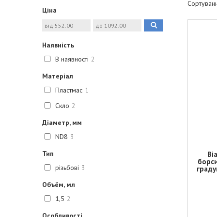
Ціна
Наявність
В наявності
2
Матеріал
Пластмас
1
Скло
2
Діаметр, мм
ND8
3
Тип
Ві
борси
різьбові
3
граду
Объём, мл
1,5
2
Особливості