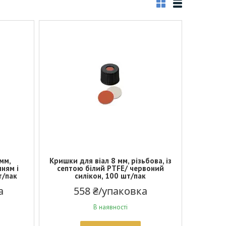
 мм,
Кришки для віал 8 мм, різьбова, із
нням і
септою білий PTFE/ червоний
т/пак
силікон, 100 шт/пак
а
558 ₴/упаковка
В наявності