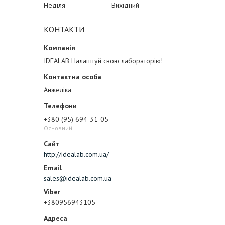
Неділя
Вихідний
КОНТАКТИ
IDEALAB Налаштуй свою лабораторію!
Анжеліка
+380 (95) 694-31-05
Основний
http://idealab.com.ua/
sales@idealab.com.ua
+380956943105