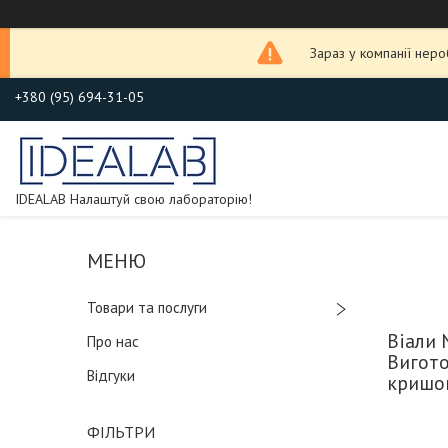
Зараз у компанії нер
+380 (95) 694-31-05
IDEALAB Налаштуй свою лабораторію!
Товари та послуги
Віали 
Про нас
Вигото
Відгуки
кришок
ФІЛЬТРИ