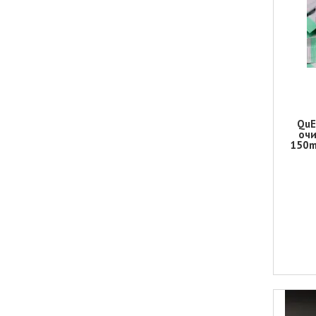
QuE
очи
150m