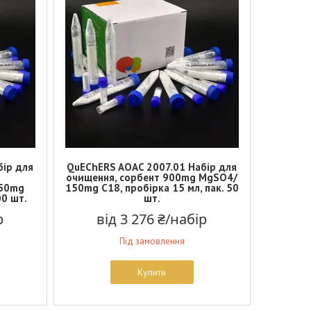
бір для
QuEChERS AOAC 2007.01 Набір для
очищення, сорбент 900mg MgSO4/
50mg
150mg C18, пробірка 15 мл, пак. 50
00 шт.
шт.
р
від 3 276 ₴/набір
Під замовлення
Купити