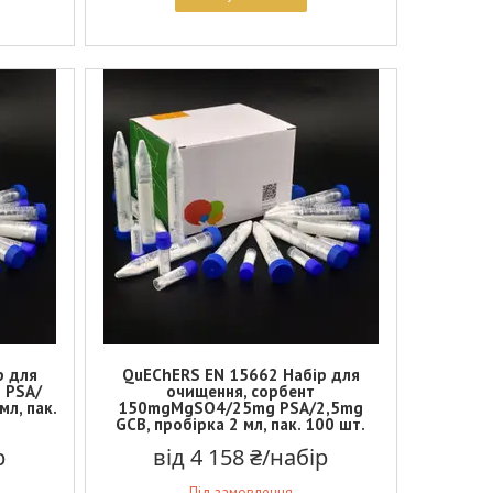
р для
QuEChERS EN 15662 Набір для
 PSA/
очищення, сорбент
л, пак.
150mgMgSO4/25mg PSA/2,5mg
GCB, пробірка 2 мл, пак. 100 шт.
р
від 4 158 ₴/набір
Під замовлення