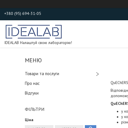
+380 (95) 694-31-05
IDEALAB Налаштуй свою лабораторію!
Товари та послуги
QuEChERS 
Про нас
Відповідн
Відгуки
допоможут
QuEChERS
ФІЛЬТРИ
у к
у к
Ціна
різ