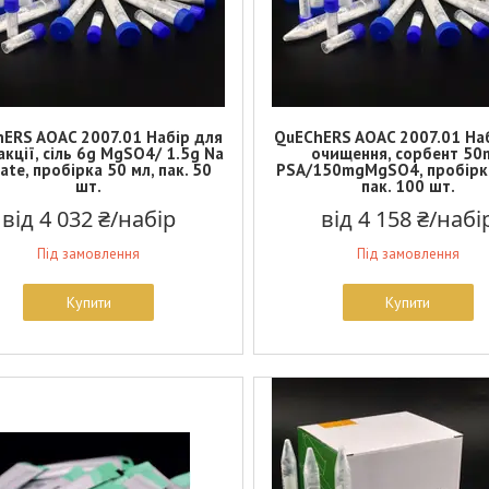
ERS AOAC 2007.01 Набір для
QuEChERS AOAC 2007.01 На
акції, сіль 6g MgSO4/ 1.5g Na
очищення, сорбент 50
ate, пробірка 50 мл, пак. 50
PSA/150mgMgSO4, пробірка
шт.
пак. 100 шт.
від 4 032 ₴/набір
від 4 158 ₴/набі
Під замовлення
Під замовлення
Купити
Купити