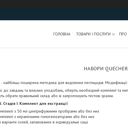
ГОЛОВНА
ТОВАРИ І ПОСЛУГИ
ПРО
НАБОРИ QUECHER
- найбільш поширена методика для виділення пестицидів. Модифікації 
о до завдань та власних уподобань, оберіть необхідний комплект та мет
ь обрати правильний склад або ж запропонують тестові зразки.
. Стадія І. Комплект для екстракції
омплекті з 50 мл центрифужними пробірами або без них
омплекті з керамічними гомогенізаторами або без них
ні варіанти солей, запакованих в індивідуальні саші