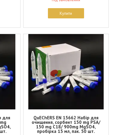
Купити
р для
QuEChERS EN 15662 Набір для
 mg
очищення, сорбент 150 mg PSA/
gSO4,
150 mg C18/ 900mg MgSO4,
 шт.
пробірка 15 мл, пак. 50 шт.