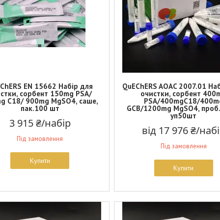
ChERS EN 15662 Набір для
QuEChERS AOAC 2007.01 На
стки, сорбент 150mg PSA/
очистки, сорбент 400
g C18/ 900mg MgSO4, саше,
PSA/400mgC18/400m
пак.100 шт
GCB/1200mg MgSO4, проб
уп50шт
3 915 ₴/набір
від 17 976 ₴/наб
Під замовлення
Під замовлення
Купити
Купити