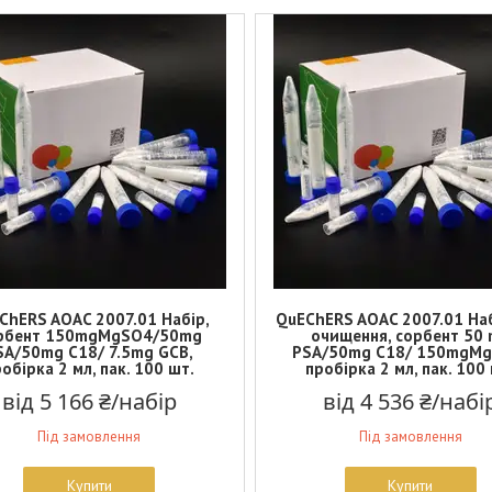
ChERS AOAC 2007.01 Набір,
QuEChERS AOAC 2007.01 На
рбент 150mgMgSO4/50mg
очищення, сорбент 50
SA/50mg C18/ 7.5mg GCB,
PSA/50mg C18/ 150mgMg
обірка 2 мл, пак. 100 шт.
пробірка 2 мл, пак. 100
від 5 166 ₴/набір
від 4 536 ₴/набі
Під замовлення
Під замовлення
Купити
Купити