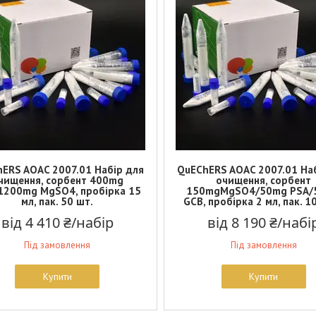
ERS AOAC 2007.01 Набір для
QuEChERS AOAC 2007.01 На
чищення, сорбент 400mg
очищення, сорбент
1200mg MgSO4, пробірка 15
150mgMgSO4/50mg PSA/
мл, пак. 50 шт.
GCB, пробірка 2 мл, пак. 1
від 4 410 ₴/набір
від 8 190 ₴/набі
Під замовлення
Під замовлення
Купити
Купити