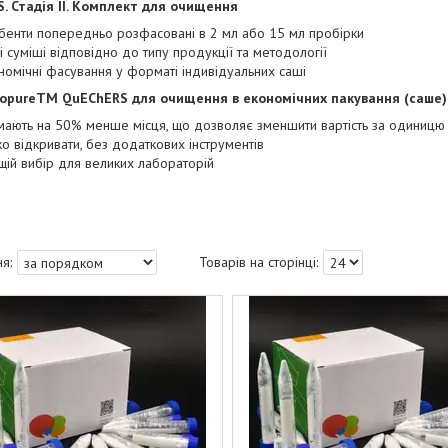
. Стадія ІІ. Комплект для очищення
бенти попередньо розфасовані в 2 мл або 15 мл пробірки
ні суміші відповідно до типу продукції та методології
номічні фасування у форматі індивідуальних саші
opureTM QuEChERS для очищення в економічних пакування (саше)
мають на 50% менше місця, що дозволяє зменшити вартість за одиницю
ко відкривати, без додаткових інструментів
щій вибір для великих лабораторій