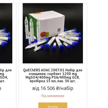
бір для
QuEChERS AOAC 2007.01 Набір для
 mg
очищення, сорбент 1200 mg
SO4,
MgSO4/400mg PSA/400mg GCB,
 шт.
пробірка 15 мл, пак. 50 шт.
р
від 16 506 ₴/набір
Під замовлення
Купити