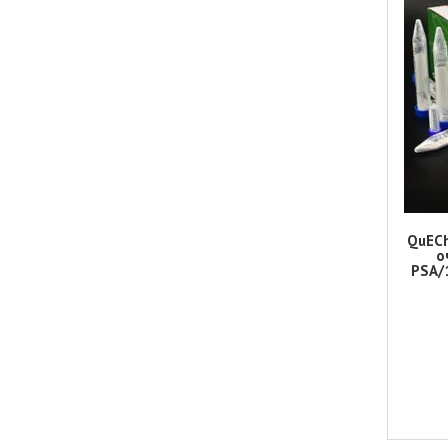
QuECh
о
PSA/