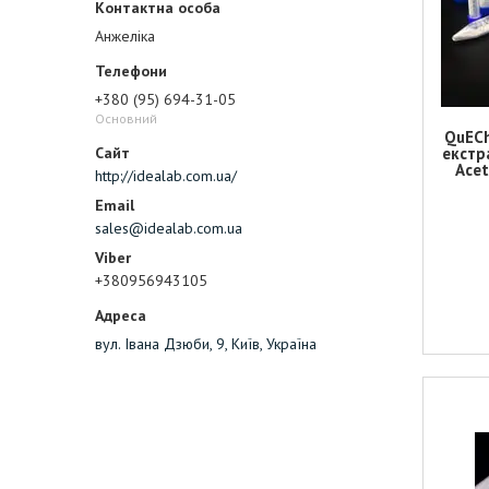
Анжеліка
+380 (95) 694-31-05
Основний
QuECh
екстр
Acet
http://idealab.com.ua/
sales@idealab.com.ua
+380956943105
вул. Івана Дзюби, 9, Київ, Україна