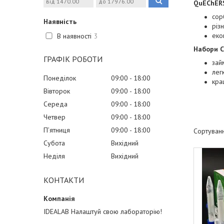
QuEChERS
сор
Наявність
різ
еко
В наявності
3
Набори C
ГРАФІК РОБОТИ
зай
лег
Понеділок
09:00
18:00
кра
Вівторок
09:00
18:00
Середа
09:00
18:00
Четвер
09:00
18:00
Пʼятниця
09:00
18:00
Субота
Вихідний
Неділя
Вихідний
КОНТАКТИ
IDEALAB Налаштуй свою лабораторію!