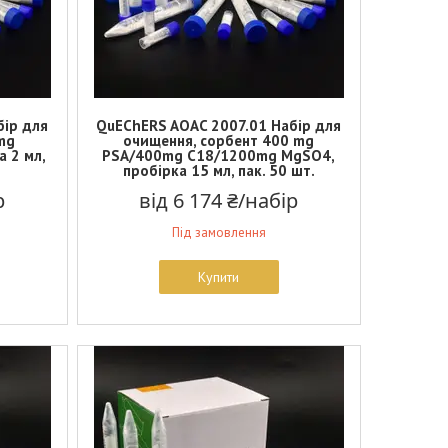
бір для
QuEChERS AOAC 2007.01 Набір для
mg
очищення, сорбент 400 mg
 2 мл,
PSA/400mg C18/1200mg MgSO4,
пробірка 15 мл, пак. 50 шт.
р
від 6 174 ₴/набір
Під замовлення
Купити