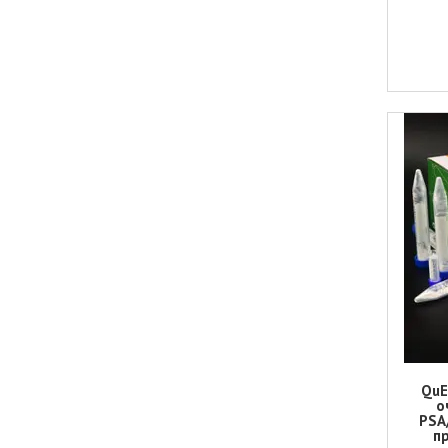
QuE
о
PSA
пр