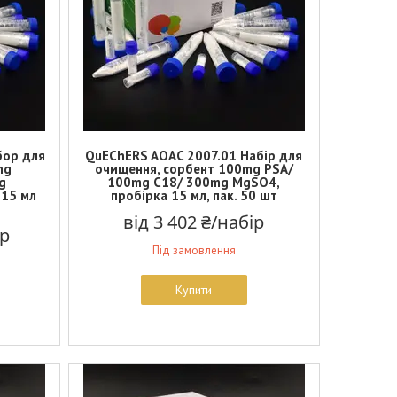
бор для
QuEChERS AOAC 2007.01 Набір для
mg
очищення, сорбент 100mg PSA/
g
100mg C18/ 300mg MgSO4,
.15 мл
пробірка 15 мл, пак. 50 шт
від 3 402 ₴/набір
ір
Під замовлення
Купити