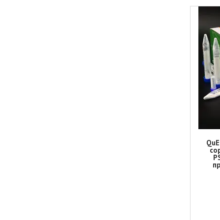
QuE
со
P
пр